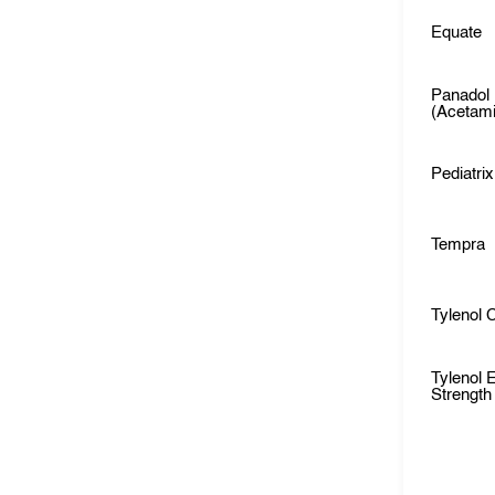
Equate
Panadol
(Acetam
Pediatrix
Tempra
Tylenol C
Tylenol 
Strength