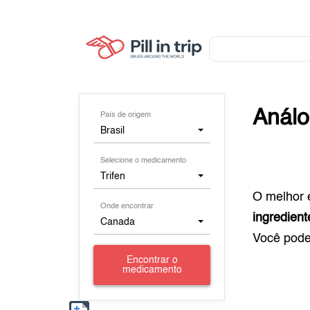
Anál
País de origem
Brasil
Selecione o medicamento
Trifen
O melhor 
Onde encontrar
ingredient
Canada
Você pod
Encontrar o
medicamento