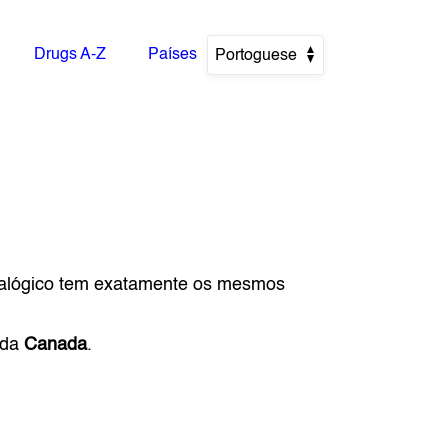
Drugs A-Z
Países
Portoguese
nalógico tem exatamente os mesmos
 da
Canada
.