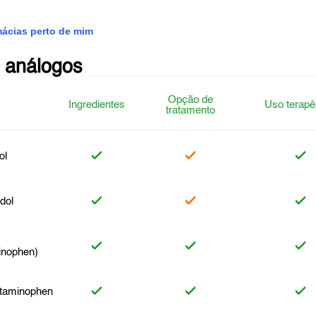
mácias perto de mim
 análogos
Opção de
Ingredientes
Uso terapê
tratamento
ol
dol
inophen)
taminophen