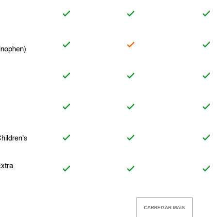
inophen)
hildren's
Extra
CARREGAR MAIS