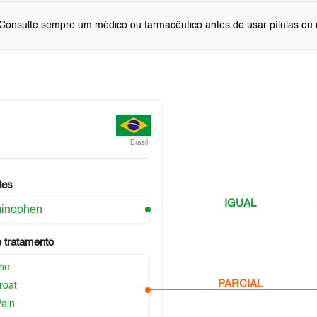
Consulte sempre um médico ou farmacêutico antes de usar pílulas o
Brasil
tes
IGUAL
minophen
 tratamento
he
PARCIAL
roat
Pain