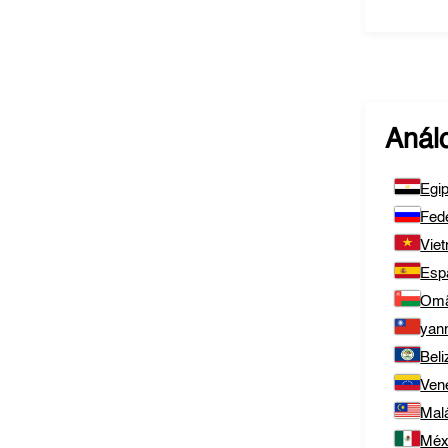
Anál
Egip
Fed
Vie
Esp
Om
yan
Beli
Ven
Mal
Méx