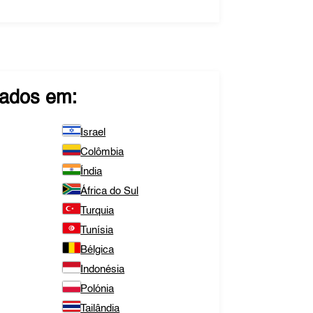
ados em:
Israel
Colômbia
Índia
África do Sul
Turquia
Tunísia
Bélgica
Indonésia
Polónia
Tailândia