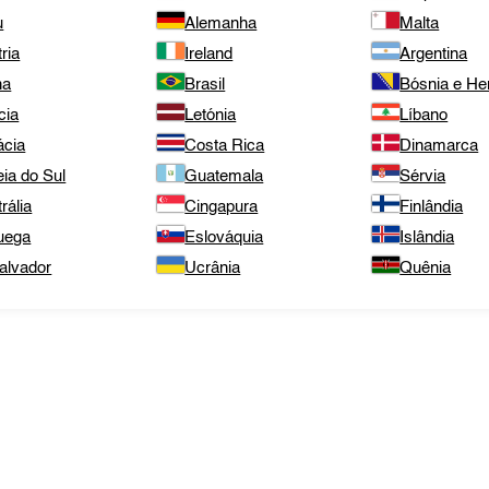
u
Alemanha
Malta
ria
Ireland
Argentina
na
Brasil
Bósnia e He
cia
Letónia
Líbano
ácia
Costa Rica
Dinamarca
ia do Sul
Guatemala
Sérvia
rália
Cingapura
Finlândia
uega
Eslováquia
Islândia
alvador
Ucrânia
Quênia