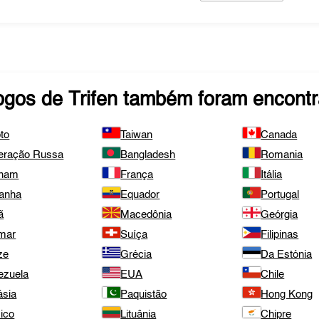
ogos de
Trifen
também foram encontr
to
Taiwan
Canada
eração Russa
Bangladesh
Romania
tnam
França
Itália
anha
Equador
Portugal
ã
Macedônia
Geórgia
mar
Suíça
Filipinas
ze
Grécia
Da Estónia
ezuela
EUA
Chile
ásia
Paquistão
Hong Kong
ico
Lituânia
Chipre