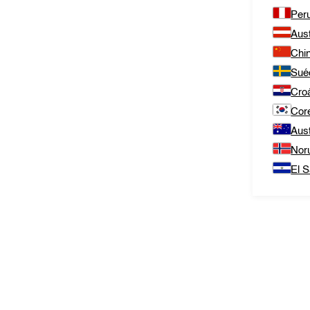
Per
Aust
Chi
Sué
Cro
Core
Aust
Nor
El S