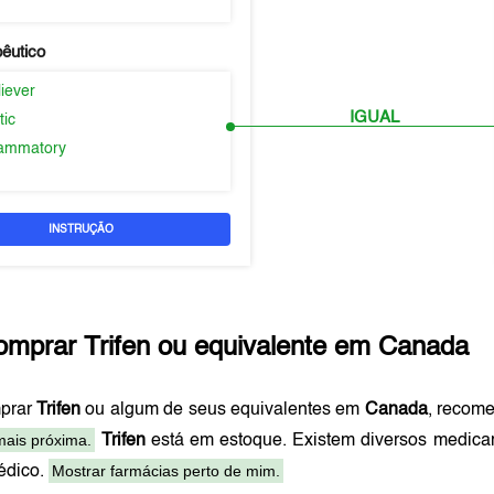
pêutico
liever
IGUAL
tic
flammatory
INSTRUÇÃO
omprar
Trifen
ou equivalente em
Canada
prar
Trifen
ou algum de seus equivalentes em
Canada
, recom
mais próxima.
Trifen
está em estoque. Existem diversos medica
Mostrar farmácias perto de mim.
édico.