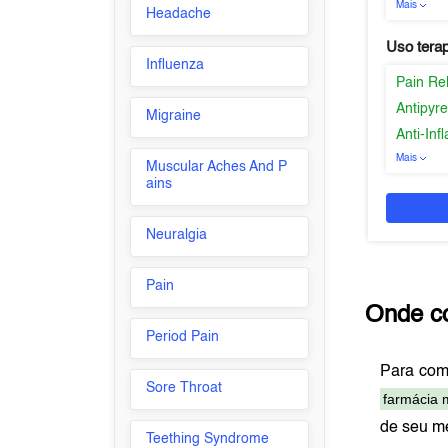
Mais
Headache
Uso tera
Influenza
Pain Re
Antipyre
Migraine
Anti-In
Mais
Muscular Aches And P
ains
Neuralgia
Pain
Onde c
Period Pain
Para com
Sore Throat
farmácia 
de seu m
Teething Syndrome