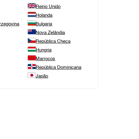
Reino Unido
Holanda
rzegovina
Bulgaria
Nova Zelândia
República Checa
Hungria
Marrocos
República Dominicana
Japão