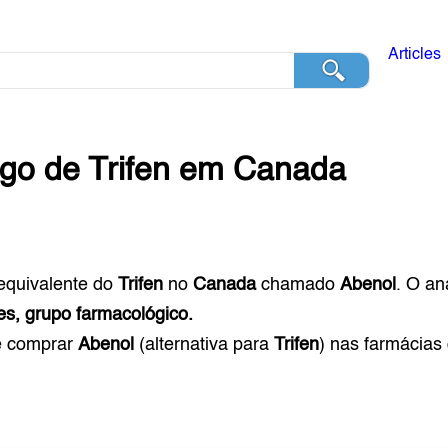
Articles
ogo de
Trifen
em
Canada
equivalente do
Trifen
no
Canada
chamado
Abenol
. O a
es, grupo farmacológico.
e comprar
Abenol
(alternativa para
Trifen
) nas farmácias