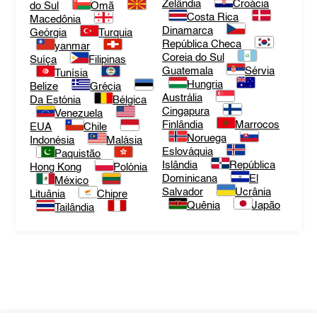
Zelândia
Croácia
do Sul
Omã
Costa Rica
Macedônia
Dinamarca
Geórgia
Turquia
República Checa
yanmar
Coreia do Sul
Suíça
Filipinas
Guatemala
Sérvia
Tunísia
Hungria
Belize
Grécia
Austrália
Da Estónia
Bélgica
Cingapura
Venezuela
Finlândia
Marrocos
EUA
Chile
Noruega
Indonésia
Malásia
Eslováquia
Paquistão
Islândia
República
Hong Kong
Polónia
Dominicana
El
México
Salvador
Ucrânia
Lituânia
Chipre
Quênia
Japão
Tailândia