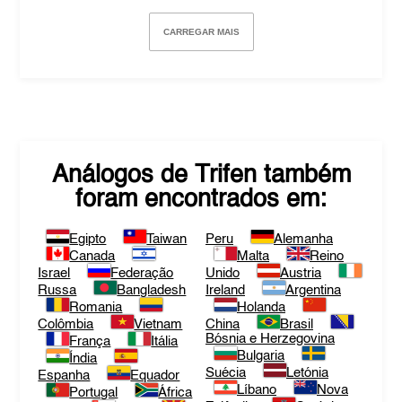
CARREGAR MAIS
Análogos de
Trifen
também
foram encontrados em:
Egipto
Taiwan
Peru
Alemanha
Canada
Malta
Reino
Israel
Federação
Unido
Austria
Russa
Bangladesh
Ireland
Argentina
Romania
Holanda
Colômbia
Vietnam
China
Brasil
Bósnia e Herzegovina
França
Itália
Bulgaria
Índia
Suécia
Letónia
Espanha
Equador
Líbano
Nova
Portugal
África