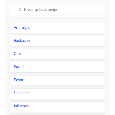
Arthralgia
Backache
Cold
Earache
Fever
Headache
Influenza