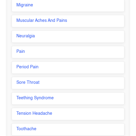
Migraine
Muscular Aches And Pains
Neuralgia
Pain
Period Pain
Sore Throat
Teething Syndrome
Tension Headache
Toothache