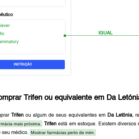
pêutico
liever
IGUAL
tic
flammatory
INSTRUÇÃO
omprar
Trifen
ou equivalente em
Da Letóni
mprar
Trifen
ou algum de seus equivalentes em
Da Letónia
, 
rmácia mais próxima.
Trifen
está em estoque. Existem diversos
Mostrar farmácias perto de mim.
e seu médico.