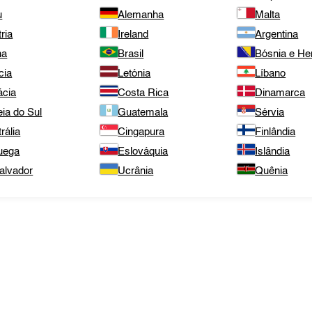
u
Alemanha
Malta
ria
Ireland
Argentina
na
Brasil
Bósnia e He
cia
Letónia
Líbano
ácia
Costa Rica
Dinamarca
ia do Sul
Guatemala
Sérvia
rália
Cingapura
Finlândia
uega
Eslováquia
Islândia
alvador
Ucrânia
Quênia