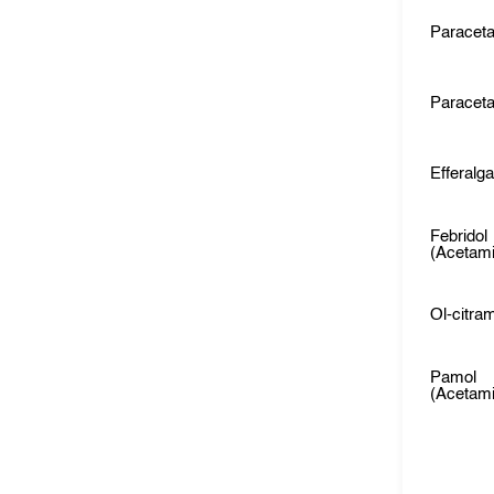
Paraceta
Paracet
Efferalg
Febridol
(Acetam
Ol-citra
Pamol
(Acetam