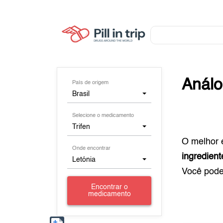
Anál
País de origem
Brasil
Selecione o medicamento
Trifen
O melhor 
Onde encontrar
ingredient
Letónia
Você pod
Encontrar o
medicamento