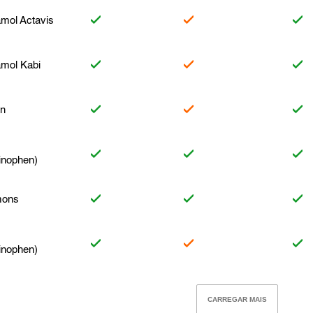
mol Actavis
amol Kabi
an
inophen)
mons
inophen)
CARREGAR MAIS