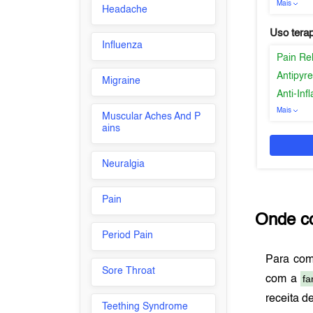
Mais
Headache
Uso tera
Influenza
Pain Re
Antipyre
Migraine
Anti-In
Mais
Muscular Aches And P
ains
Neuralgia
Pain
Onde c
Period Pain
Para co
Sore Throat
fa
com a
receita d
Teething Syndrome