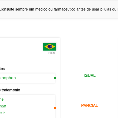
Consulte sempre um médico ou farmacêutico antes de usar pílulas o
Brasil
tes
IGUAL
minophen
 tratamento
he
PARCIAL
roat
Pain