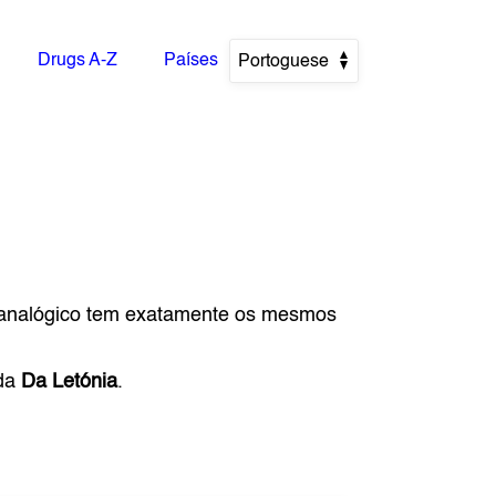
Drugs A-Z
Países
Portoguese
 analógico tem exatamente os mesmos
 da
Da Letónia
.