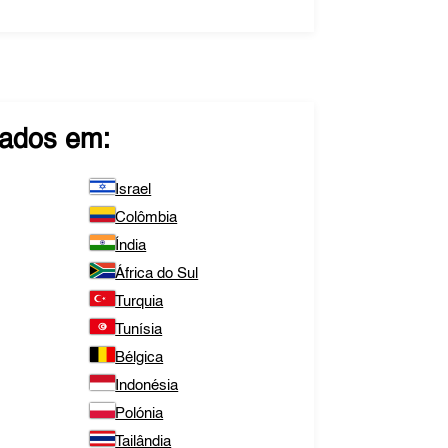
ados em:
Israel
Colômbia
Índia
África do Sul
Turquia
Tunísia
Bélgica
Indonésia
Polónia
Tailândia