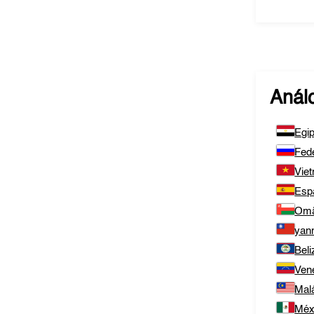
Anál
Egip
Fed
Vie
Esp
Om
yan
Beli
Ven
Mal
Méx