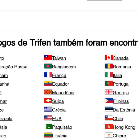
ogos de
Trifen
também foram encontr
to
Taiwan
Canada
eração Russa
Bangladesh
Romania
tnam
França
Itália
anha
Equador
Portugal
ã
Macedônia
Geórgia
mar
Suíça
Filipinas
ze
Grécia
Da Estónia
ezuela
EUA
Chile
ásia
Paquistão
Hong Kong
ico
Lituânia
Chipre