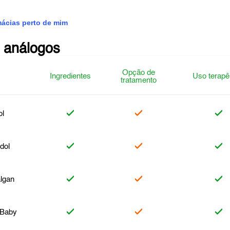
mácias perto de mim
 análogos
Opção de
Ingredientes
Uso terapê
tratamento
l
dol
lgan
 Baby