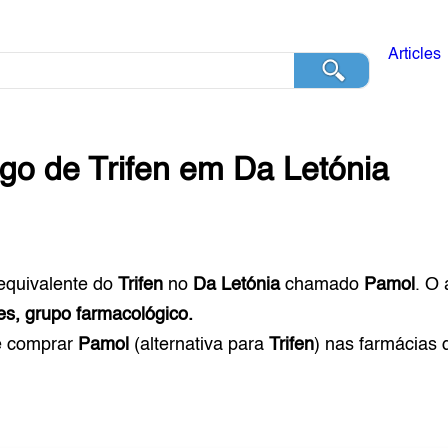
Articles
ogo de
Trifen
em
Da Letónia
equivalente do
Trifen
no
Da Letónia
chamado
Pamol
. O
es, grupo farmacológico.
e comprar
Pamol
(alternativa para
Trifen
) nas farmácias