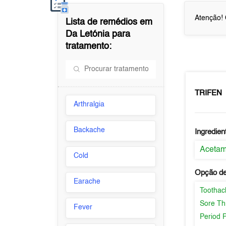
Atenção! 
Lista de remédios em
Da Letónia
para
tratamento:
TRIFEN
Arthralgia
Backache
Ingredien
Aceta
Cold
Opção de
Earache
Toothac
Sore Th
Fever
Period 