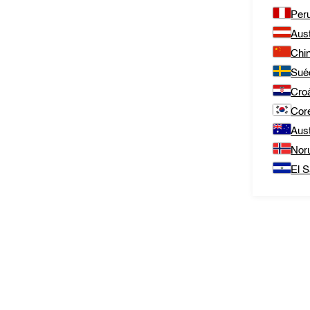
Per
Aust
Chi
Sué
Cro
Core
Aust
Nor
El S