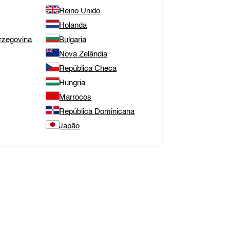
Reino Unido
Holanda
rzegovina
Bulgaria
Nova Zelândia
República Checa
Hungria
Marrocos
República Dominicana
Japão