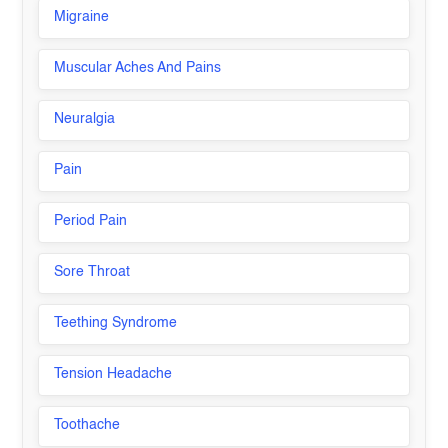
Migraine
Muscular Aches And Pains
Neuralgia
Pain
Period Pain
Sore Throat
Teething Syndrome
Tension Headache
Toothache