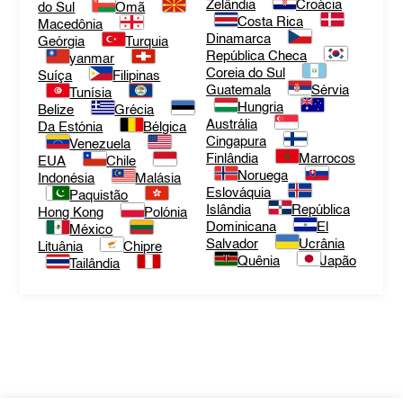
Zelândia
Croácia
do Sul
Omã
Costa Rica
Macedônia
Dinamarca
Geórgia
Turquia
República Checa
yanmar
Coreia do Sul
Suíça
Filipinas
Guatemala
Sérvia
Tunísia
Hungria
Belize
Grécia
Austrália
Da Estónia
Bélgica
Cingapura
Venezuela
Finlândia
Marrocos
EUA
Chile
Noruega
Indonésia
Malásia
Eslováquia
Paquistão
Islândia
República
Hong Kong
Polónia
Dominicana
El
México
Salvador
Ucrânia
Lituânia
Chipre
Quênia
Japão
Tailândia