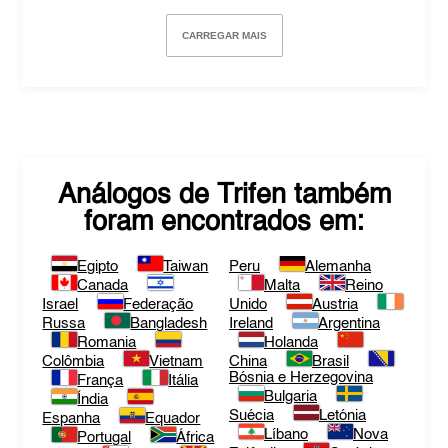
CARREGAR MAIS
Análogos de
Trifen
também
foram encontrados em:
Egipto
Taiwan
Peru
Alemanha
Canada
Malta
Reino
Israel
Federação
Unido
Austria
Russa
Bangladesh
Ireland
Argentina
Romania
Holanda
Colômbia
Vietnam
China
Brasil
Bósnia e Herzegovina
França
Itália
Bulgaria
Índia
Suécia
Letónia
Espanha
Equador
Líbano
Nova
Portugal
África