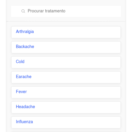
Arthralgia
Backache
Cold
Earache
Fever
Headache
Influenza