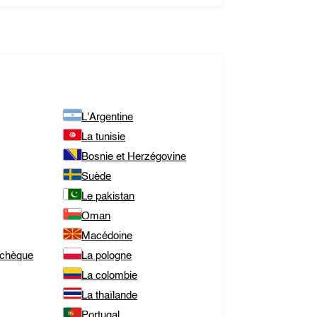
L'Argentine
La tunisie
Bosnie et Herzégovine
Suède
Le pakistan
Oman
Macédoine
tchèque
La pologne
La colombie
La thaïlande
Portugal