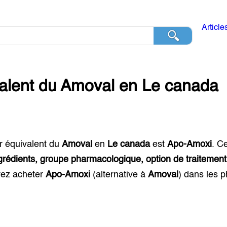
Article
alent du
Amoval
en
Le canada
r équivalent du
Amoval
en
Le canada
est
Apo-Amoxi
. C
grédients, groupe pharmacologique, option de traitement
ez acheter
Apo-Amoxi
(alternative à
Amoval
) dans les 