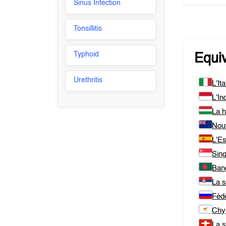
Sinus Infection
Tonsillitis
Typhoid
Equi
Urethritis
L'Ita
L'In
La h
Nou
L'E
Sin
Ban
La s
Féd
Chy
La 