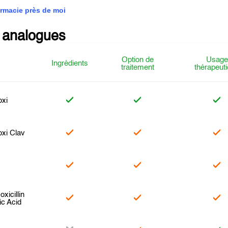
rmacie près de moi
 analogues
Option de
Usage
Ingrédients
traitement
thérapeut
xi
xi Clav
xicillin
ic Acid