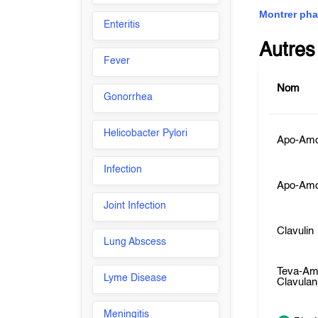
Montrer pha
Enteritis
Autres
Fever
Nom
Gonorrhea
Helicobacter Pylori
Apo-Amo
Infection
Apo-Amo
Joint Infection
Clavulin
Lung Abscess
Teva-Amo
Lyme Disease
Clavulan
Meningitis