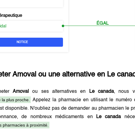
érapeutique
ÉGAL
idal
NOTICE
eter
Amoval
ou une alternative en
Le cana
heter
Amoval
ou ses alternatives en
Le canada
, nous v
 la plus proche.
Appelez la pharmacie en utilisant le numéro 
st disponible. N'oubliez pas de demander au pharmacien le pr
onnance, de nombreux médicaments en
Le canada
néces
es pharmacies à proximité.