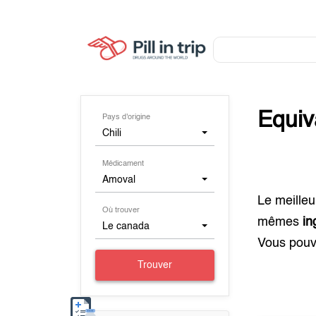
Equiv
Pays d'origine
Chili
Médicament
Amoval
Le meilleu
Où trouver
mêmes
in
Le canada
Vous pouv
Trouver