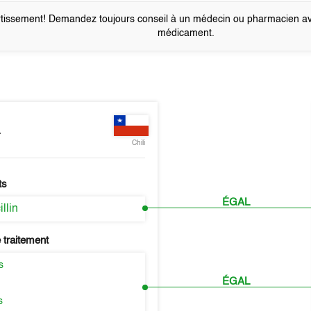
tissement! Demandez toujours conseil à un médecin ou pharmacien a
médicament.
L
Chili
ts
ÉGAL
llin
 traitement
s
ÉGAL
s