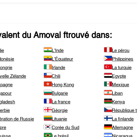
valent du
Amoval
ftrouvé dans:
lie
L'Inde
Le pérou
donésie
L'Équateur
Philippines
ongrie
Irlande
La turquie
velle Zélande
Chili
Egypte
spagne
Hong Kong
Mexique
gapour
Bulgarie
Liban
gladesh
La france
Kenya
erbie
Géorgie
République 
ération de Russie
Lituanie
La finlande
pre
Corée du Sud
Allemagne
suisse
Le brésil
Nicaragua