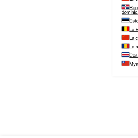
Rép
dominic
Est
La B
La c
La 
Cos
Mya