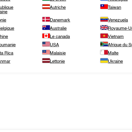
ublique
Autriche
Taiwan
aine
onie
Danemark
Venezuela
elgique
Australie
Royaume-U
hine
Le canada
Vietnam
roumanie
USA
Afrique du 
ta Rica
Malaisie
Malte
nmar
Lettonie
Ukraine