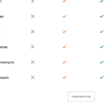
n
xan
o
romax
thromycin
oxacin
CHARGER PLUS