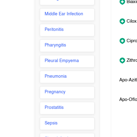
Biaxi
Middle Ear Infection
Cilo
Peritonitis
Cipr
Pharyngitis
Zith
Pleural Empyema
Pneumonia
Apo-Azi
Pregnancy
Apo-Ofl
Prostatitis
Sepsis