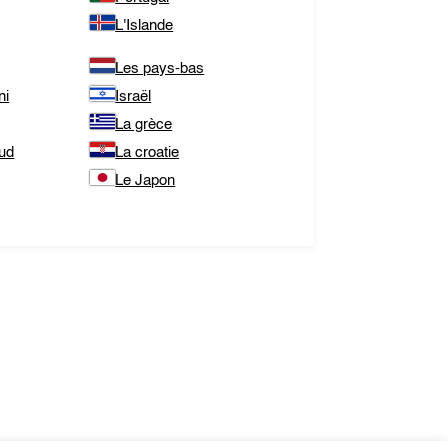
L'Islande
Les pays-bas
ni
Israël
La grèce
Sud
La croatie
Le Japon