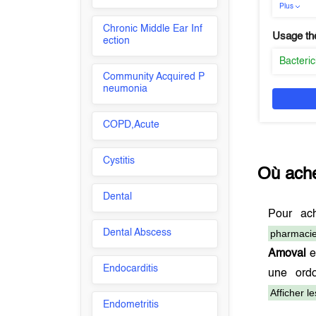
Plus
Chronic Middle Ear Inf
Usage th
ection
Bacteric
Community Acquired P
neumonia
COPD,Acute
Cystitis
Où ach
Dental
Pour ac
Dental Abscess
pharmacie
Amoval
e
Endocarditis
une ord
Afficher l
Endometritis