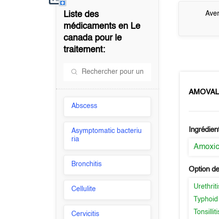
Liste des
Aver
médicaments en
Le
canada
pour le
traitement:
AMOVA
Abscess
Ingrédien
Asymptomatic bacteriu
ria
Amoxici
Bronchitis
Option de
Urethriti
Cellulite
Typhoid
Tonsilliti
Cervicitis