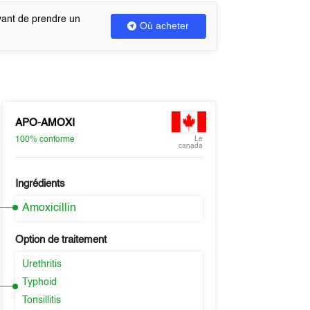
vant de prendre un
Où acheter
APO-AMOXI
100%
conforme
Le
canada
Ingrédients
Amoxicillin
Option de traitement
Urethritis
Typhoid
Tonsillitis