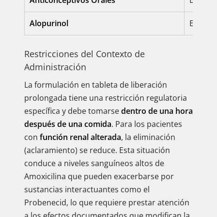
Anticonceptivos Orales
La etiq
Alopurinol
El uso 
Restricciones del Contexto de
Administración
La formulación en tableta de liberación
prolongada tiene una restricción regulatoria
específica y debe tomarse
dentro de una hora
después de una comida
. Para los pacientes
con
función renal alterada
, la eliminación
(aclaramiento) se reduce. Esta situación
conduce a niveles sanguíneos altos de
Amoxicilina que pueden exacerbarse por
sustancias interactuantes como el
Probenecid, lo que requiere prestar atención
a los efectos documentados que modifican la