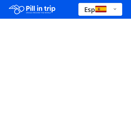
Esp
Drogas A-Z