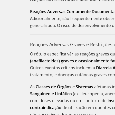
Reações Adversas Comumente Documenta
Adicionalmente, são frequentemente obse
generalizada. O risco de desenvolvimento 
Reações Adversas Graves e Restrições
O rótulo especifica várias reações graves q
(anafilactoides) graves e ocasionalmente fa
Outros eventos críticos incluem a
Diarreia A
tratamento, e doenças cutâneas graves co
As
Classes de Órgãos e Sistemas
afetadas i
Sanguíneo e Linfático
(ex.: leucopenia, anem
com doses elevadas ou em contexto de
insu
contraindicação
de utilização em doentes co
não suscetíveis durante o seu uso.