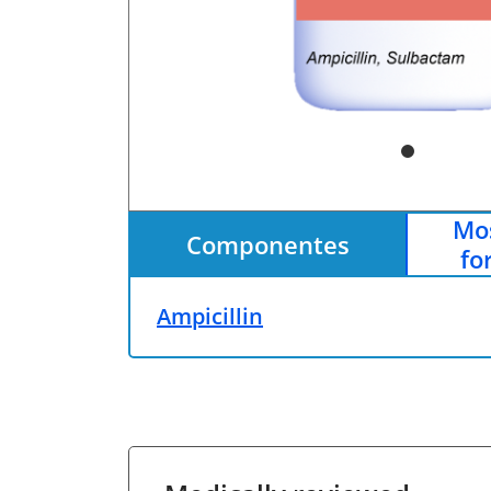
Mos
Componentes
fo
Ampicillin