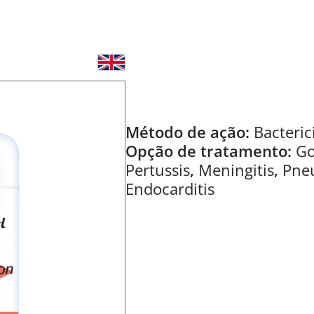
Método de ação:
Bacteric
Opção de tratamento:
Go
Pertussis
,
Meningitis
,
Pne
Endocarditis