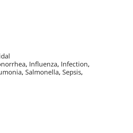
idal
norrhea
,
Influenza
,
Infection
,
umonia
,
Salmonella
,
Sepsis
,