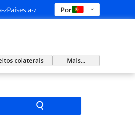
a-z
Países a-z
Por
eitos colaterais
Mais...