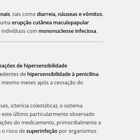
nais
, tais como
diarreia, náuseas e vómitos
.
o uma
erupção cutânea maculopapular
m indivíduos com
mononucleose infeciosa
.
eações de hipersensibilidade
cedentes de
hipersensibilidade à penicilina
.
er mesmo meses após a cessação do
es, icterícia colestática), o sistema
o este último particularmente observado
itações do medicamento, primordialmente a
 o risco de
superinfeção
por organismos