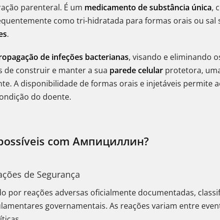
ração parenteral. É um
medicamento de substância única
, 
requentemente como tri-hidratada para formas orais ou sal
es
.
propagação de infeções bacterianas
, visando e eliminando 
s de construir e manter a sua
parede celular
protetora, uma
te. A disponibilidade de formas orais e injetáveis permite a
ondição do doente.
o possíveis com Ампициллин?
mações de Segurança
ido por reações adversas oficialmente documentadas, classif
gulamentares governamentais. As reações variam entre even
ticas.