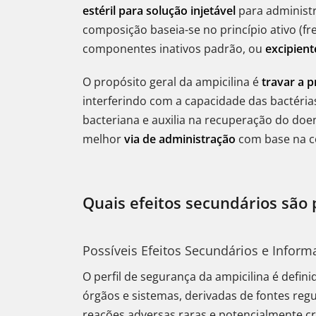
estéril para solução injetável
para administ
composição baseia-se no princípio ativo (f
componentes inativos padrão, ou
excipient
O propósito geral da ampicilina é
travar a 
interferindo com a capacidade das bactéria
bacteriana e auxilia na recuperação do doen
melhor
via de administração
com base na c
Quais efeitos secundários sã
Possíveis Efeitos Secundários e Infor
O perfil de segurança da ampicilina é defin
órgãos e sistemas, derivadas de fontes re
reações adversas raras e potencialmente crí