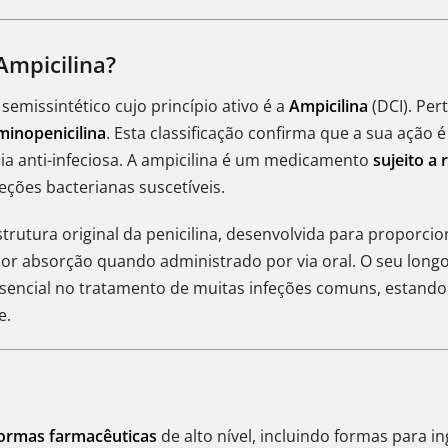
Ampicilina?
semissintético cujo princípio ativo é a
Ampicilina
(DCI). Per
minopenicilina
. Esta classificação confirma que a sua ação 
ia anti-infeciosa. A ampicilina é um medicamento
sujeito a 
eções bacterianas suscetíveis.
rutura original da penicilina, desenvolvida para proporci
or absorção quando administrado por via oral. O seu longo hi
sencial no tratamento de muitas infeções comuns, estando
e.
ormas farmacêuticas
de alto nível, incluindo formas para i