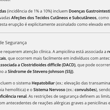
das
(incidência de 1% a 10%) incluem
Doenças Gastrointesti
rvadas
Afeções dos Tecidos Cutâneos e Subcutâneos
, com
desta erupção é explicitamente assinalado como elevado e
 de Segurança
ue requerem atenção clínica. A ampicilina está associada a
r
tais
, que ocorrem mais facilmente em indivíduos com ante
ssociada a Clostridioides difficile (DACD)
, que pode ocorr
mo a
Síndrome de Stevens-Johnson (SSJ)
.
ncluem o sistema
Hepatobiliar
(ex.: elevação das transaminas
ia hemolítica) e o
Sistema Nervoso
(ex.:
convulsões
), send
ficiência renal
. As restrições de segurança definem as lim
m antecedentes de reações alérgicas graves a penicilinas e