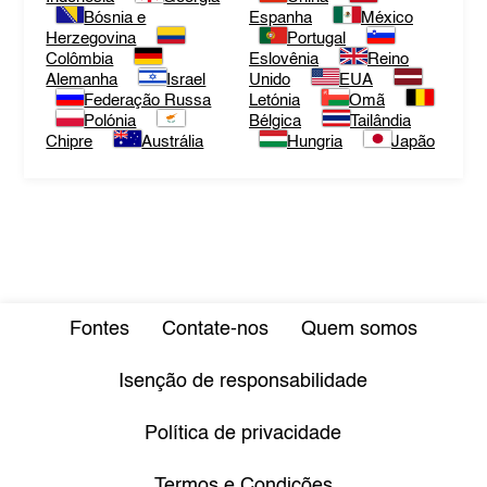
Bósnia e
Espanha
México
Herzegovina
Portugal
Colômbia
Eslovênia
Reino
Alemanha
Israel
Unido
EUA
Federação Russa
Letónia
Omã
Polónia
Bélgica
Tailândia
Chipre
Austrália
Hungria
Japão
Fontes
Contate-nos
Quem somos
Isenção de responsabilidade
Política de privacidade
Termos e Condições