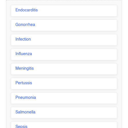
Endocarditis
Gonorrhea
Infection
Influenza
Meningitis
Pertussis
Pneumonia
Salmonella
Sepsis