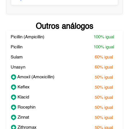
Outros análogos
Picillin (Ampicillin)
100%
igual
Picillin
100%
igual
Sulam
60%
igual
Unasyn
60%
igual
Amoxil (Amoxicillin)
50%
igual
Keflex
50%
igual
Klacid
50%
igual
Rocephin
50%
igual
Zinnat
50%
igual
Zithromax
50%
igual