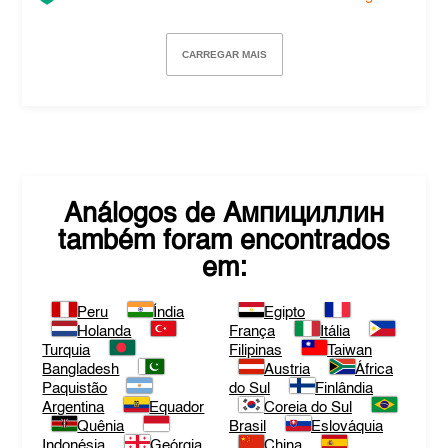
CARREGAR MAIS
Análogos de
Ампициллин
também foram encontrados
em:
Peru
Índia
Egipto
Holanda
França
Itália
Turquia
Filipinas
Taiwan
Bangladesh
Austria
África
Paquistão
do Sul
Finlândia
Argentina
Equador
Coreia do Sul
Quênia
Brasil
Eslováquia
Indonésia
Geórgia
China