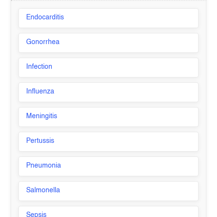
Endocarditis
Gonorrhea
Infection
Influenza
Meningitis
Pertussis
Pneumonia
Salmonella
Sepsis