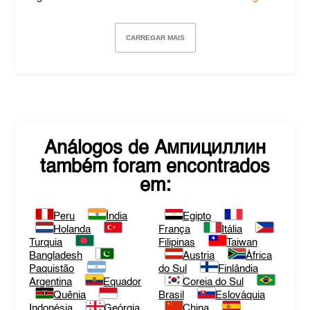
CARREGAR MAIS
Análogos de
Ампициллин
também foram encontrados
em:
Peru
Índia
Egipto
Holanda
França
Itália
Turquia
Filipinas
Taiwan
Bangladesh
Austria
África
Paquistão
do Sul
Finlândia
Argentina
Equador
Coreia do Sul
Quênia
Brasil
Eslováquia
Indonésia
Geórgia
China