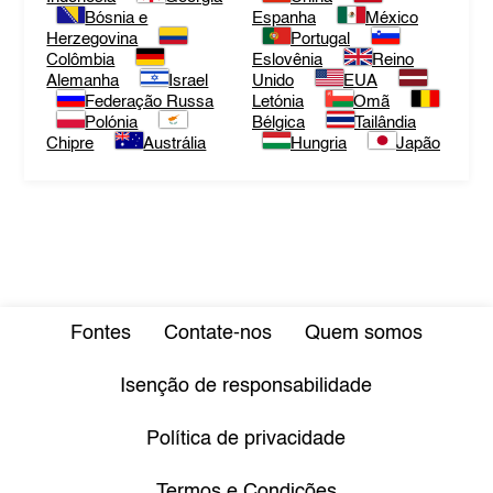
Bósnia e
Espanha
México
Herzegovina
Portugal
Colômbia
Eslovênia
Reino
Alemanha
Israel
Unido
EUA
Federação Russa
Letónia
Omã
Polónia
Bélgica
Tailândia
Chipre
Austrália
Hungria
Japão
Fontes
Contate-nos
Quem somos
Isenção de responsabilidade
Política de privacidade
Termos e Condições