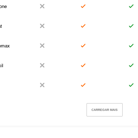
one
t
romax
il
CARREGAR MAIS