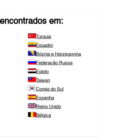
encontrados em:
Turquia
Equador
Bósnia e Herzegovina
Federação Russa
Egipto
Taiwan
Coreia do Sul
Espanha
Reino Unido
Bélgica