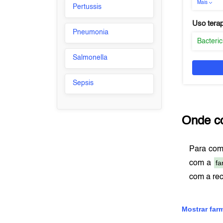
Mais
Pertussis
Uso tera
Pneumonia
Bacteric
Salmonella
Sepsis
Onde c
Para com
fa
com a
com a re
Mostrar far