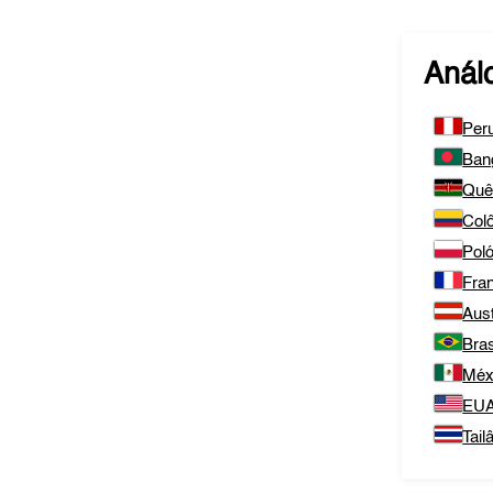
Anál
Per
Ban
Quê
Col
Poló
Fra
Aust
Bras
Méx
EU
Tail