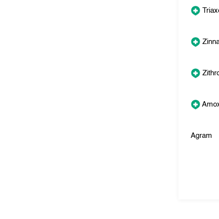
Triax
Zinna
Zith
Amox
Agram