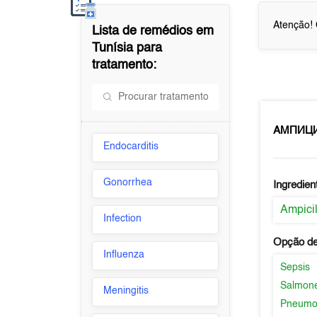
Atenção! 
Lista de remédios em
Tunísia
para
tratamento:
АМПИЦ
Endocarditis
Gonorrhea
Ingredien
Ampicil
Infection
Opção de
Influenza
Sepsis
Salmone
Meningitis
Pneumo