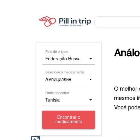
Anál
País de origem
Federação Russa
Selecione o medicamento
Ампициллин
O melhor 
Onde encontrar
mesmos
i
Tunísia
Você pod
Encontrar o
medicamento