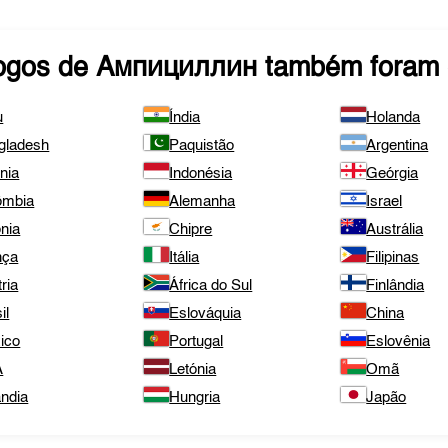
ogos de
Ампициллин
também foram 
u
Índia
Holanda
gladesh
Paquistão
Argentina
nia
Indonésia
Geórgia
ômbia
Alemanha
Israel
nia
Chipre
Austrália
nça
Itália
Filipinas
ria
África do Sul
Finlândia
il
Eslováquia
China
ico
Portugal
Eslovênia
A
Letónia
Omã
ândia
Hungria
Japão