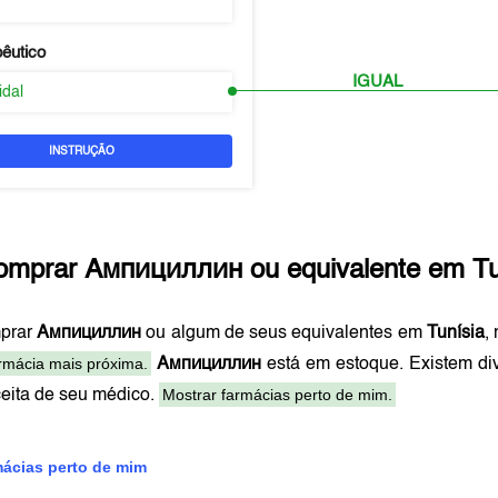
pêutico
IGUAL
idal
INSTRUÇÃO
omprar
Ампициллин
ou equivalente em
Tu
prar
Ампициллин
ou algum de seus equivalentes em
Tunísia
,
rmácia mais próxima.
Ампициллин
está em estoque. Existem di
Mostrar farmácias perto de mim.
ceita de seu médico.
mácias perto de mim