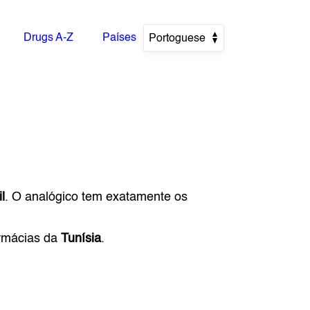
Drugs A-Z
Países
Portoguese
l
. O analógico tem exatamente os
armácias da
Tunísia
.