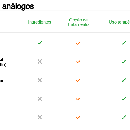
 análogos
Opção de
Ingredientes
Uso terapê
tratamento
il
lin)
xan
o
l