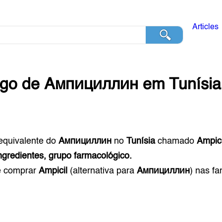
Articles
ogo de
Ампициллин
em
Tunísia
equivalente do
Ампициллин
no
Tunísia
chamado
Ampici
ngredientes, grupo farmacológico.
e comprar
Ampicil
(alternativa para
Ампициллин
) nas f