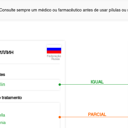
Consulte sempre um médico ou farmacêutico antes de usar pílulas o
ИЛЛИН
Federação
Russa
tes
IGUAL
lin
 tratamento
PARCIAL
lla
nia