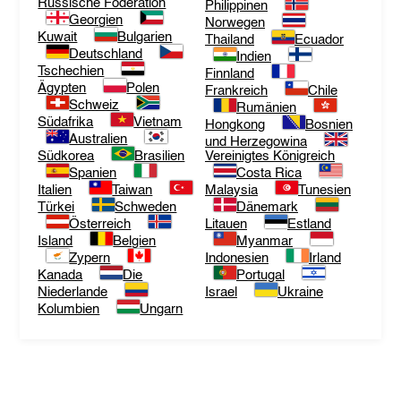
Russische Föderation
Philippinen
Georgien
Norwegen
Kuwait
Bulgarien
Thailand
Ecuador
Deutschland
Indien
Tschechien
Finnland
Ägypten
Polen
Frankreich
Chile
Schweiz
Rumänien
Südafrika
Vietnam
Hongkong
Bosnien
Australien
und Herzegowina
Südkorea
Brasilien
Vereinigtes Königreich
Spanien
Costa Rica
Italien
Taiwan
Malaysia
Tunesien
Türkei
Schweden
Dänemark
Österreich
Litauen
Estland
Island
Belgien
Myanmar
Zypern
Indonesien
Irland
Kanada
Die
Portugal
Niederlande
Israel
Ukraine
Kolumbien
Ungarn