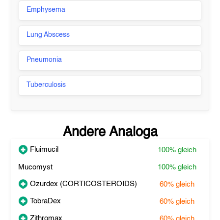
Emphysema
Lung Abscess
Pneumonia
Tuberculosis
Andere Analoga
Fluimucil
100%
gleich
Mucomyst
100%
gleich
Ozurdex (CORTICOSTEROIDS)
60%
gleich
TobraDex
60%
gleich
Zithromax
60%
gleich