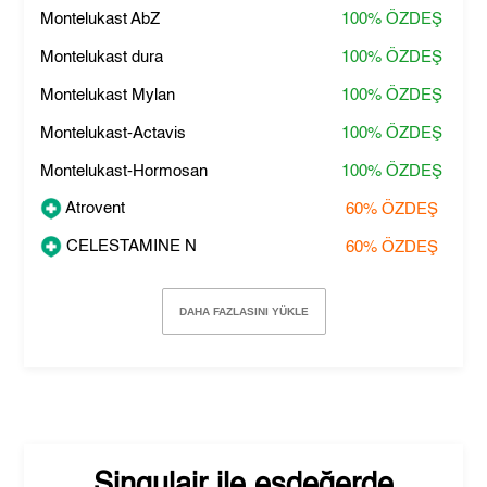
Montelukast AbZ
100%
ÖZDEŞ
Montelukast dura
100%
ÖZDEŞ
Montelukast Mylan
100%
ÖZDEŞ
Montelukast-Actavis
100%
ÖZDEŞ
Montelukast-Hormosan
100%
ÖZDEŞ
Atrovent
60%
ÖZDEŞ
CELESTAMINE N
60%
ÖZDEŞ
DAHA FAZLASINI YÜKLE
Singulair
ile eşdeğerde