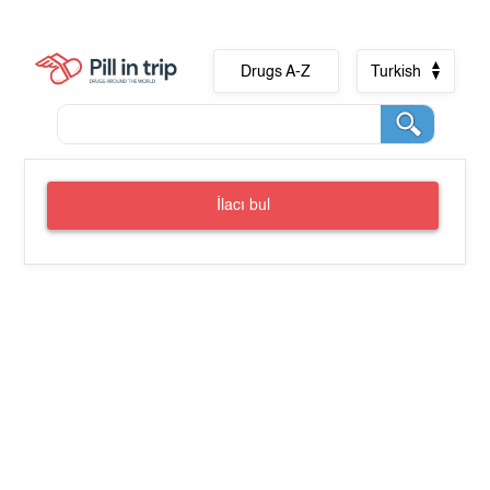
Drugs A-Z
Turkish
İlacı bul