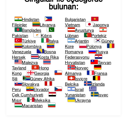
bulunan:
Hindistan
Bulgaristan
Filipinler
Litvanya
Vietnam
Japonya
Bangladeş
Avusturya
Pakistan
Kıbrıs
Lübnan
Portekiz
Türkiye
İtalya
Arjantin
Güney
Kolombiya
Kore
Polonya
Venezuela
Bosna
Romanya
Rusya
Hersek
Kosta Rika
Federasyonu
Malezya
Hırvatistan
Tayvan
Tayland
Hong
Norveç
Kong
Georgia
Almanya
Fransa
Şili
Güney Afrika
İsviçre
Slovakya
Belçika
İzlanda
Peru
Ekvador
İsrail
Çek Cumhuriyeti
Yunanistan
İsveç
Mısır
Meksika
Ukrayna
Macaristan