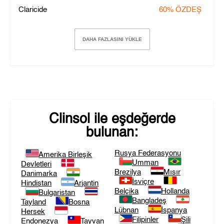
Claricide
60%
ÖZDEŞ
DAHA FAZLASINI YÜKLE
Clinsol
ile eşdeğerde
bulunan:
Rusya Federasyonu
Amerika Birleşik
Umman
Devletleri
Brezilya
Mısır
Danimarka
İsviçre
Hindistan
Arjantin
Belçika
Hollanda
Bulgaristan
Bangladeş
Tayland
Bosna
Lübnan
İspanya
Hersek
Filipinler
Şili
Endonezya
Tayvan