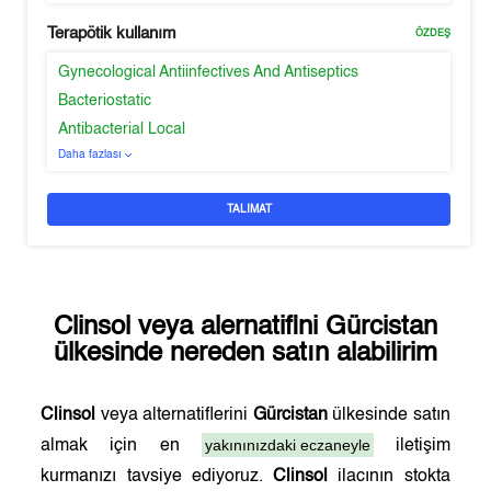
Terapötik kullanım
ÖZDEŞ
Gynecological Antiinfectives And Antiseptics
Bacteriostatic
Antibacterial Local
Daha fazlası
TALIMAT
Clinsol
veya alernatifini
Gürcistan
ülkesinde nereden satın alabilirim
Clinsol
veya alternatiflerini
Gürcistan
ülkesinde satın
yakınınızdaki eczaneyle
almak için en
iletişim
kurmanızı tavsiye ediyoruz.
Clinsol
ilacının stokta