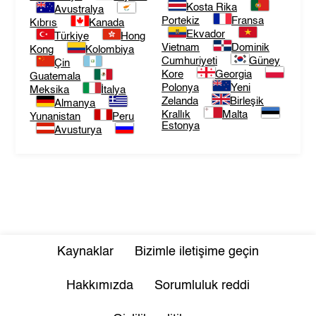
Kosta Rika
Avustralya
Portekiz
Fransa
Kıbrıs
Kanada
Ekvador
Türkiye
Hong
Vietnam
Dominik
Kong
Kolombiya
Cumhuriyeti
Güney
Çin
Kore
Georgia
Guatemala
Polonya
Yeni
Meksika
İtalya
Zelanda
Birleşik
Almanya
Krallık
Malta
Yunanistan
Peru
Estonya
Avusturya
Kaynaklar
Bizimle iletişime geçin
Hakkımızda
Sorumluluk reddi