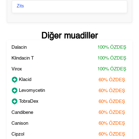
Zits
Diğer muadiller
Dalacin
100%
ÖZDEŞ
Klindacin T
100%
ÖZDEŞ
Virox
100%
ÖZDEŞ
Klacid
60%
ÖZDEŞ
Levomycetin
60%
ÖZDEŞ
TobraDex
60%
ÖZDEŞ
Candibene
60%
ÖZDEŞ
Canison
60%
ÖZDEŞ
Cipzol
60%
ÖZDEŞ