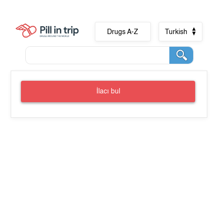
Drugs A-Z
Turkish
İlacı bul