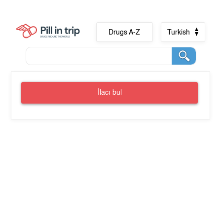
Drugs A-Z
Turkish
İlacı bul