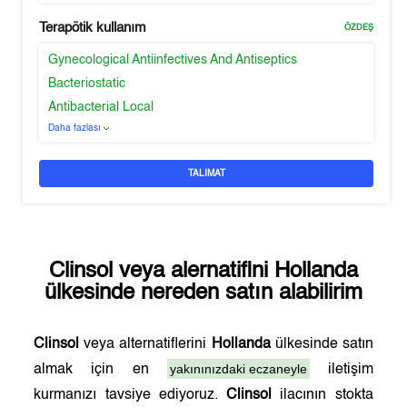
Terapötik kullanım
ÖZDEŞ
Gynecological Antiinfectives And Antiseptics
Bacteriostatic
Antibacterial Local
Daha fazlası
TALIMAT
Clinsol
veya alernatifini
Hollanda
ülkesinde nereden satın alabilirim
Clinsol
veya alternatiflerini
Hollanda
ülkesinde satın
yakınınızdaki eczaneyle
almak için en
iletişim
kurmanızı tavsiye ediyoruz.
Clinsol
ilacının stokta