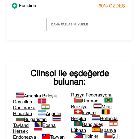
Fucidine
60%
ÖZDEŞ
DAHA FAZLASINI YÜKLE
Clinsol
ile eşdeğerde
bulunan:
Rusya Federasyonu
Amerika Birleşik
Umman
Devletleri
Brezilya
Mısır
Danimarka
İsviçre
Hindistan
Arjantin
Belçika
Hollanda
Bulgaristan
Bangladeş
Tayland
Bosna
Lübnan
İspanya
Hersek
Filipinler
Şili
Endonezya
Tayvan