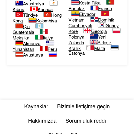
Kosta Rika
Avustralya
Portekiz
Fransa
Kıbrıs
Kanada
Ekvador
Türkiye
Hong
Vietnam
Dominik
Kong
Kolombiya
Cumhuriyeti
Güney
Çin
Kore
Georgia
Guatemala
Polonya
Yeni
Meksika
İtalya
Zelanda
Birleşik
Almanya
Krallık
Malta
Yunanistan
Peru
Estonya
Avusturya
Kaynaklar
Bizimle iletişime geçin
Hakkımızda
Sorumluluk reddi