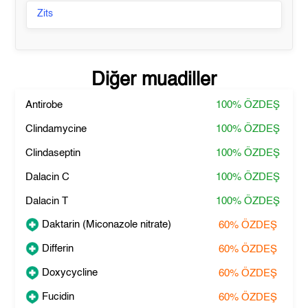
Zits
Diğer muadiller
Antirobe
100%
ÖZDEŞ
Clindamycine
100%
ÖZDEŞ
Clindaseptin
100%
ÖZDEŞ
Dalacin C
100%
ÖZDEŞ
Dalacin T
100%
ÖZDEŞ
Daktarin (Miconazole nitrate)
60%
ÖZDEŞ
Differin
60%
ÖZDEŞ
Doxycycline
60%
ÖZDEŞ
Fucidin
60%
ÖZDEŞ