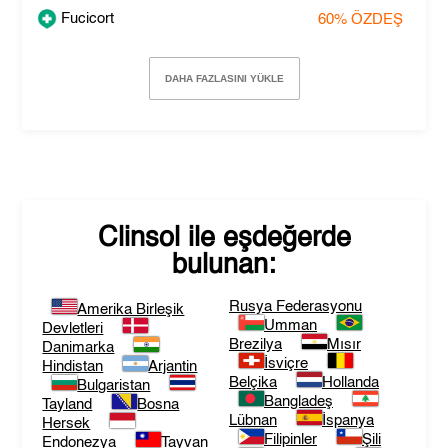
Fucicort
60%
ÖZDEŞ
DAHA FAZLASINI YÜKLE
Clinsol
ile eşdeğerde
bulunan:
Rusya Federasyonu
Amerika Birleşik
Umman
Devletleri
Brezilya
Mısır
Danimarka
İsviçre
Hindistan
Arjantin
Belçika
Hollanda
Bulgaristan
Bangladeş
Tayland
Bosna
Lübnan
İspanya
Hersek
Filipinler
Şili
Endonezya
Tayvan