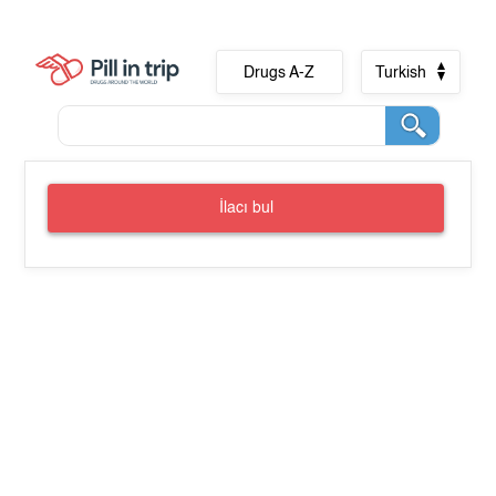
Drugs A-Z
Turkish
İlacı bul