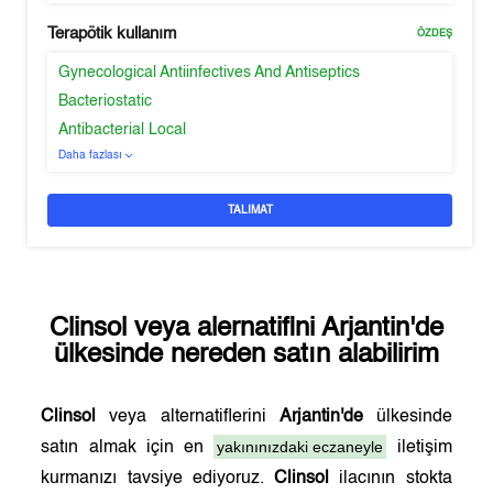
Terapötik kullanım
ÖZDEŞ
Gynecological Antiinfectives And Antiseptics
Bacteriostatic
Antibacterial Local
Daha fazlası
TALIMAT
Clinsol
veya alernatifini
Arjantin'de
ülkesinde nereden satın alabilirim
Clinsol
veya alternatiflerini
Arjantin'de
ülkesinde
yakınınızdaki eczaneyle
satın almak için en
iletişim
kurmanızı tavsiye ediyoruz.
Clinsol
ilacının stokta