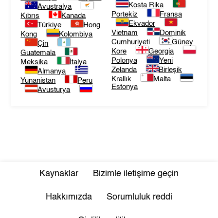
Kosta Rika
Avustralya
Portekiz
Fransa
Kıbrıs
Kanada
Ekvador
Türkiye
Hong
Vietnam
Dominik
Kong
Kolombiya
Cumhuriyeti
Güney
Çin
Kore
Georgia
Guatemala
Polonya
Yeni
Meksika
İtalya
Zelanda
Birleşik
Almanya
Krallık
Malta
Yunanistan
Peru
Estonya
Avusturya
Kaynaklar
Bizimle iletişime geçin
Hakkımızda
Sorumluluk reddi