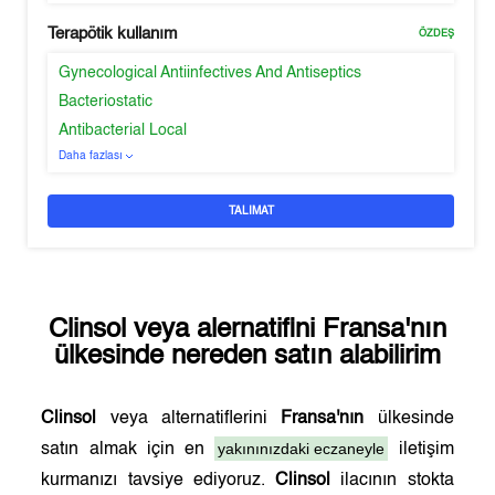
Terapötik kullanım
ÖZDEŞ
Gynecological Antiinfectives And Antiseptics
Bacteriostatic
Antibacterial Local
Daha fazlası
TALIMAT
Clinsol
veya alernatifini
Fransa'nın
ülkesinde nereden satın alabilirim
Clinsol
veya alternatiflerini
Fransa'nın
ülkesinde
yakınınızdaki eczaneyle
satın almak için en
iletişim
kurmanızı tavsiye ediyoruz.
Clinsol
ilacının stokta