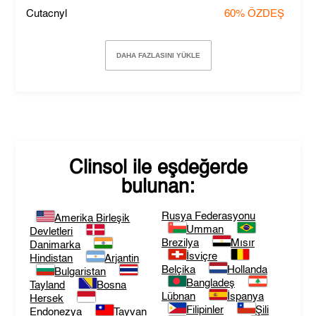
Cutacnyl
60%
ÖZDEŞ
DAHA FAZLASINI YÜKLE
Clinsol
ile eşdeğerde
bulunan:
Rusya Federasyonu
Amerika Birleşik
Umman
Devletleri
Brezilya
Mısır
Danimarka
İsviçre
Hindistan
Arjantin
Belçika
Hollanda
Bulgaristan
Bangladeş
Tayland
Bosna
Lübnan
İspanya
Hersek
Filipinler
Şili
Endonezya
Tayvan