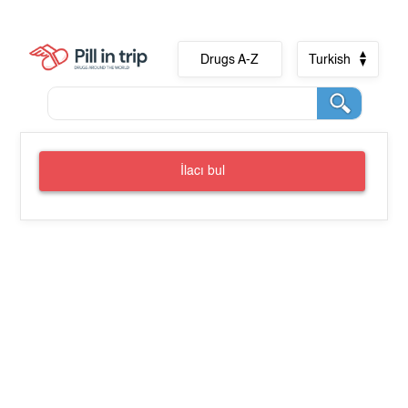
Drugs A-Z
Turkish
İlacı bul