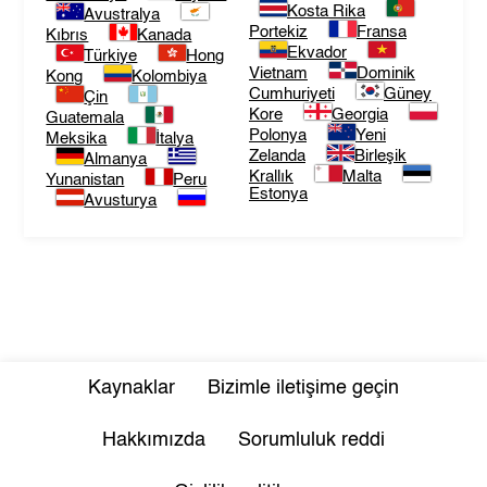
Kosta Rika
Avustralya
Portekiz
Fransa
Kıbrıs
Kanada
Ekvador
Türkiye
Hong
Vietnam
Dominik
Kong
Kolombiya
Cumhuriyeti
Güney
Çin
Kore
Georgia
Guatemala
Polonya
Yeni
Meksika
İtalya
Zelanda
Birleşik
Almanya
Krallık
Malta
Yunanistan
Peru
Estonya
Avusturya
Kaynaklar
Bizimle iletişime geçin
Hakkımızda
Sorumluluk reddi