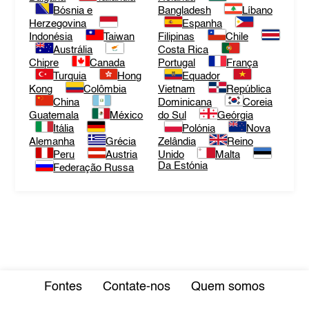
Bósnia e
Bangladesh
Líbano
Herzegovina
Espanha
Indonésia
Taiwan
Filipinas
Chile
Austrália
Costa Rica
Chipre
Canada
Portugal
França
Turquia
Hong
Equador
Kong
Colômbia
Vietnam
República
China
Dominicana
Coreia
Guatemala
México
do Sul
Geórgia
Itália
Polónia
Nova
Alemanha
Grécia
Zelândia
Reino
Peru
Austria
Unido
Malta
Da Estónia
Federação Russa
Fontes
Contate-nos
Quem somos