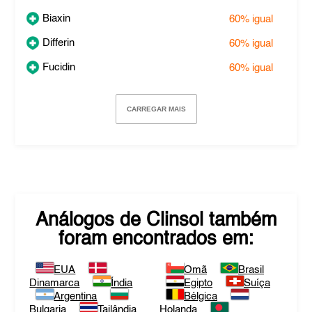
Biaxin
60%
igual
Differin
60%
igual
Fucidin
60%
igual
CARREGAR MAIS
Análogos de
Clinsol
também
foram encontrados em:
EUA
Omã
Brasil
Dinamarca
Índia
Egipto
Suíça
Argentina
Bélgica
Bulgaria
Tailândia
Holanda