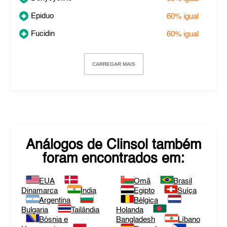
Epiduo
60%
igual
Fucidin
60%
igual
CARREGAR MAIS
Análogos de
Clinsol
também
foram encontrados em:
EUA
Omã
Brasil
Dinamarca
Índia
Egipto
Suíça
Argentina
Bélgica
Bulgaria
Tailândia
Holanda
Bósnia e
Bangladesh
Líbano