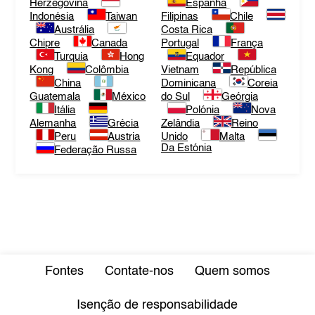
Herzegovina
Espanha
Indonésia
Taiwan
Filipinas
Chile
Austrália
Costa Rica
Chipre
Canada
Portugal
França
Turquia
Hong
Equador
Kong
Colômbia
Vietnam
República
China
Dominicana
Coreia
Guatemala
México
do Sul
Geórgia
Itália
Polónia
Nova
Alemanha
Grécia
Zelândia
Reino
Peru
Austria
Unido
Malta
Da Estónia
Federação Russa
Fontes
Contate-nos
Quem somos
Isenção de responsabilidade