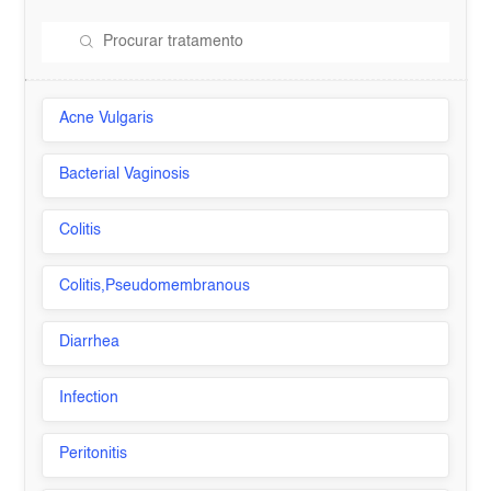
Acne Vulgaris
Bacterial Vaginosis
Colitis
Colitis,Pseudomembranous
Diarrhea
Infection
Peritonitis