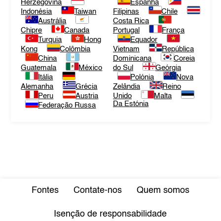
Herzegovina
Espanha
Indonésia
Taiwan
Filipinas
Chile
Austrália
Costa Rica
Chipre
Canada
Portugal
França
Turquia
Hong
Equador
Kong
Colômbia
Vietnam
República
China
Dominicana
Coreia
Guatemala
México
do Sul
Geórgia
Itália
Polónia
Nova
Alemanha
Grécia
Zelândia
Reino
Peru
Austria
Unido
Malta
Da Estónia
Federação Russa
Fontes
Contate-nos
Quem somos
Isenção de responsabilidade