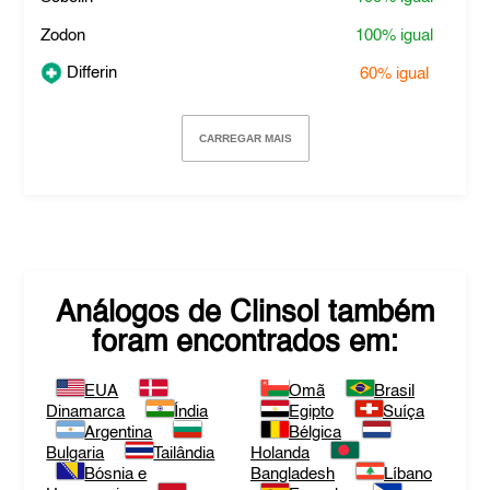
Zodon
100%
igual
Differin
60%
igual
CARREGAR MAIS
Análogos de
Clinsol
também
foram encontrados em:
EUA
Omã
Brasil
Dinamarca
Índia
Egipto
Suíça
Argentina
Bélgica
Bulgaria
Tailândia
Holanda
Bósnia e
Bangladesh
Líbano