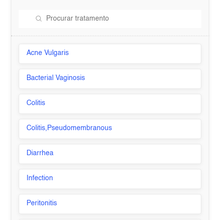
Acne Vulgaris
Bacterial Vaginosis
Colitis
Colitis,Pseudomembranous
Diarrhea
Infection
Peritonitis