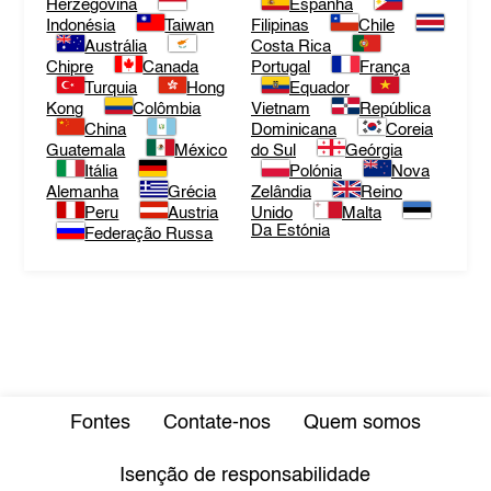
Herzegovina
Espanha
Indonésia
Taiwan
Filipinas
Chile
Austrália
Costa Rica
Chipre
Canada
Portugal
França
Turquia
Hong
Equador
Kong
Colômbia
Vietnam
República
China
Dominicana
Coreia
Guatemala
México
do Sul
Geórgia
Itália
Polónia
Nova
Alemanha
Grécia
Zelândia
Reino
Peru
Austria
Unido
Malta
Da Estónia
Federação Russa
Fontes
Contate-nos
Quem somos
Isenção de responsabilidade