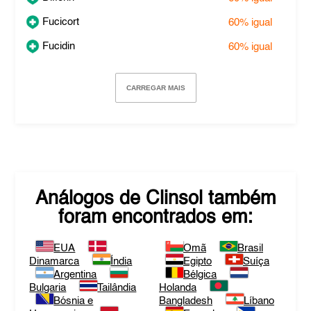
Fucicort
60%
igual
Fucidin
60%
igual
CARREGAR MAIS
Análogos de
Clinsol
também
foram encontrados em:
EUA
Omã
Brasil
Dinamarca
Índia
Egipto
Suíça
Argentina
Bélgica
Bulgaria
Tailândia
Holanda
Bósnia e
Bangladesh
Líbano