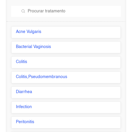
Acne Vulgaris
Bacterial Vaginosis
Colitis
Colitis,Pseudomembranous
Diarrhea
Infection
Peritonitis