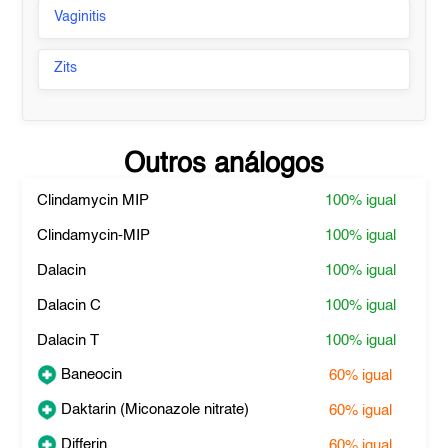
Vaginitis
Zits
Outros análogos
Clindamycin MIP
100%
igual
Clindamycin-MIP
100%
igual
Dalacin
100%
igual
Dalacin C
100%
igual
Dalacin T
100%
igual
Baneocin
60%
igual
Daktarin (Miconazole nitrate)
60%
igual
Differin
60%
igual