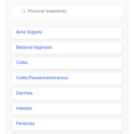
Acne Vulgaris
Bacterial Vaginosis
Colitis
Colitis,Pseudomembranous
Diarrhea
Infection
Peritonitis