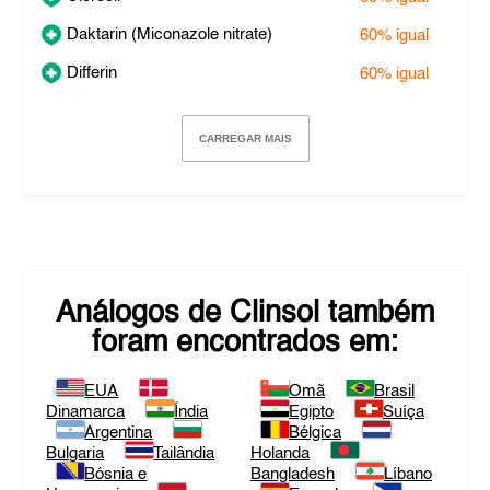
Daktarin (Miconazole nitrate)
60%
igual
Differin
60%
igual
CARREGAR MAIS
Análogos de
Clinsol
também
foram encontrados em:
EUA
Omã
Brasil
Dinamarca
Índia
Egipto
Suíça
Argentina
Bélgica
Bulgaria
Tailândia
Holanda
Bósnia e
Bangladesh
Líbano