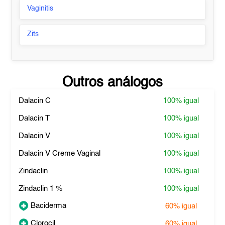
Vaginitis
Zits
Outros análogos
Dalacin C
100%
igual
Dalacin T
100%
igual
Dalacin V
100%
igual
Dalacin V Creme Vaginal
100%
igual
Zindaclin
100%
igual
Zindaclin 1 %
100%
igual
Baciderma
60%
igual
Clorocil
60%
igual