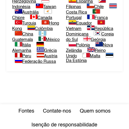
Herzegovina
Espanha
Indonésia
Taiwan
Filipinas
Chile
Austrália
Costa Rica
Chipre
Canada
Portugal
França
Turquia
Hong
Equador
Kong
Colômbia
Vietnam
República
China
Dominicana
Coreia
Guatemala
México
do Sul
Geórgia
Itália
Polónia
Nova
Alemanha
Grécia
Zelândia
Reino
Peru
Austria
Unido
Malta
Da Estónia
Federação Russa
Fontes
Contate-nos
Quem somos
Isenção de responsabilidade