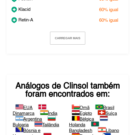
Klacid
60%
igual
Retin-A
60%
igual
CARREGAR MAIS
Análogos de
Clinsol
também
foram encontrados em:
EUA
Omã
Brasil
Dinamarca
Índia
Egipto
Suíça
Argentina
Bélgica
Bulgaria
Tailândia
Holanda
Bósnia e
Bangladesh
Líbano