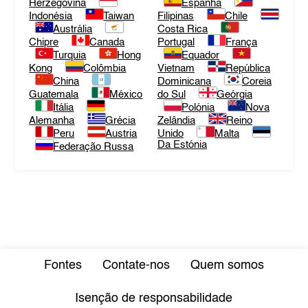
Herzegovina
Espanha
Indonésia
Taiwan
Filipinas
Chile
Austrália
Costa Rica
Chipre
Canada
Portugal
França
Turquia
Hong
Equador
Kong
Colômbia
Vietnam
República
China
Dominicana
Coreia
Guatemala
México
do Sul
Geórgia
Itália
Polónia
Nova
Alemanha
Grécia
Zelândia
Reino
Peru
Austria
Unido
Malta
Da Estónia
Federação Russa
Fontes
Contate-nos
Quem somos
Isenção de responsabilidade