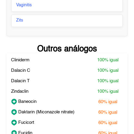
Vaginitis
Zits
Outros análogos
Cliniderm
100%
igual
Dalacin C
100%
igual
Dalacin T
100%
igual
Zindaclin
100%
igual
Baneocin
60%
igual
Daktarin (Miconazole nitrate)
60%
igual
Fucicort
60%
igual
Fucidin
60%
igual