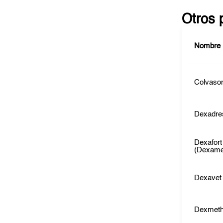
Otros 
Nombre
Colvaso
Dexadre
Dexafort
(Dexame
Dexavet
Dexmet