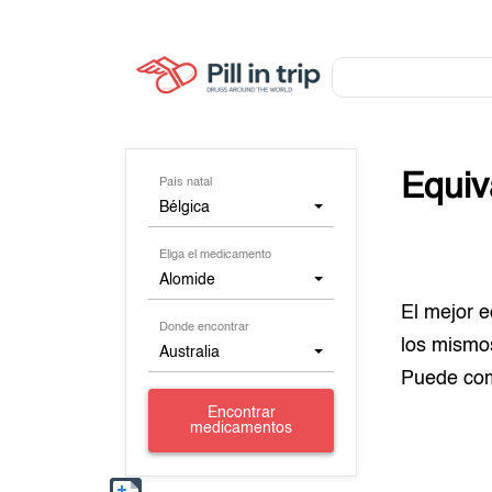
Equiv
País natal
Bélgica
Eliga el medicamento
Alomide
El mejor 
Donde encontrar
los mismo
Australia
Puede co
Encontrar
medicamentos