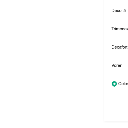
Dexol 5
Trimedex
Dexafort
Voren
Cele