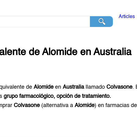
Articles
alente de
Alomide
en
Australia
equivalente de
Alomide
en
Australia
llamado
Colvasone
.
s
grupo farmacológico, opción de tratamiento.
mprar
Colvasone
(alternativa a
Alomide
) en farmacias d