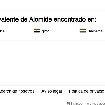
valente de
Alomide
encontrado en:
ica
Egipto
Dinamarca
Acerca de nosotros
Aviso legal
Política de privaci
Pillintrip.com no ofrece as