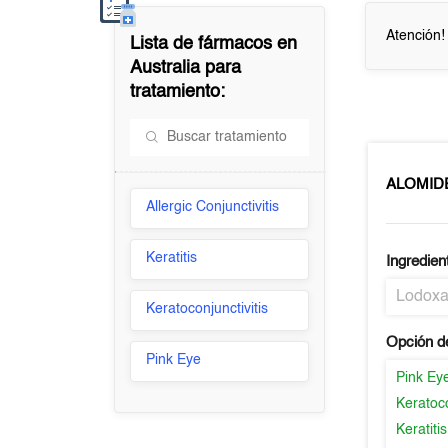
Atención!
Lista de fármacos en
Australia
para
tratamiento:
ALOMID
Allergic Conjunctivitis
Keratitis
Ingredien
Lodox
Keratoconjunctivitis
Opción d
Pink Eye
Pink Ey
Keratoco
Keratitis