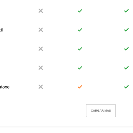
il
stone
CARGAR MÁS