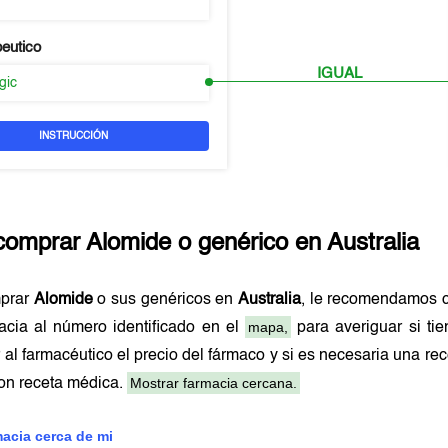
peutico
IGUAL
rgic
INSTRUCCIÓN
comprar
Alomide
o genérico en
Australia
prar
Alomide
o sus genéricos en
Australia
, le recomendamos c
mapa,
acia al número identificado en el
para averiguar si ti
 al farmacéutico el precio del fármaco y si es necesaria una r
Mostrar farmacia cercana.
on receta médica.
macia cerca de mi