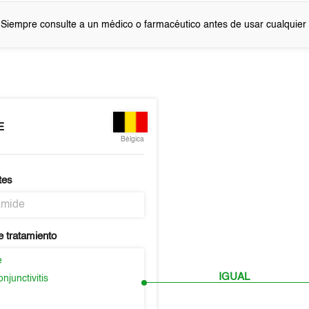
 Siempre consulte a un médico o farmacéutico antes de usar cualquie
E
Bélgica
tes
amide
e tratamiento
e
IGUAL
njunctivitis