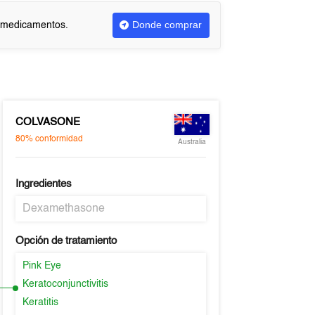
Donde comprar
r medicamentos.
COLVASONE
80%
conformidad
Australia
Ingredientes
Dexamethasone
Opción de tratamiento
Pink Eye
Keratoconjunctivitis
Keratitis