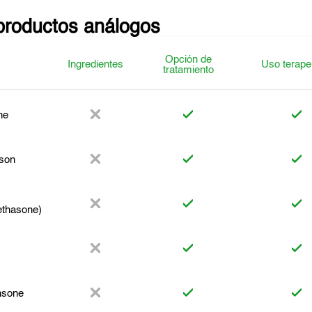
productos análogos
Opción de
Ingredientes
Uso terape
tratamiento
ne
son
thasone)
hsone