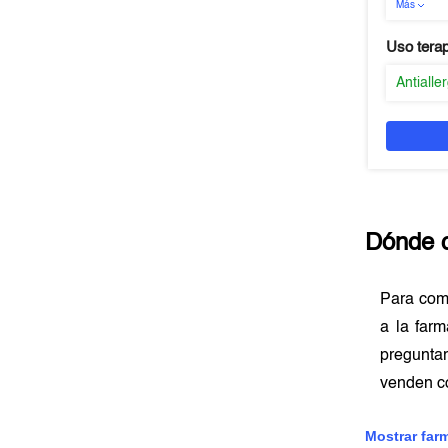
Más
Uso tera
Antialle
Dónde 
Para com
a la farm
preguntar
venden c
Mostrar far