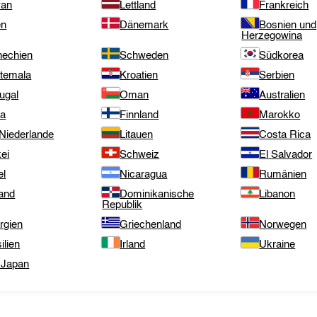
wan
Lettland
Frankreich
en
Dänemark
Bosnien und
Herzegowina
hechien
Schweden
Südkorea
temala
Kroatien
Serbien
ugal
Oman
Australien
ta
Finnland
Marokko
 Niederlande
Litauen
Costa Rica
ei
Schweiz
El Salvador
el
Nicaragua
Rumänien
land
Dominikanische
Libanon
Republik
rgien
Griechenland
Norwegen
ilien
Irland
Ukraine
 Japan