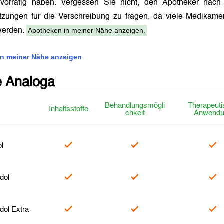
orrätig haben. Vergessen Sie nicht, den Apotheker nac
tzungen für die Verschreibung zu fragen, da viele Medikam
Apotheken in meiner Nähe anzeigen.
 werden.
n meiner Nähe anzeigen
e Analoga
Behandlungsmögli
Therapeuti
Inhaltsstoffe
chkeit
Anwendu
l
dol
ol Extra