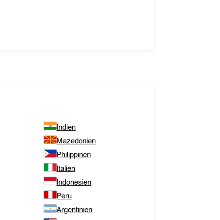
Indien
Mazedonien
Philippinen
Italien
Indonesien
Peru
Argentinien