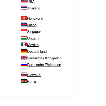
USA
Thailand
Hongkong
Island
Singapur
Ungarn
Mexiko
Deutschland
Vereinigtes Königreich
Russische Föderation
Slowakei
Kenia