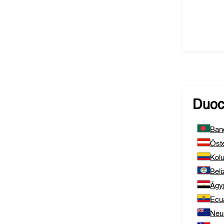
Duoc
Ban
Öste
Kol
Beli
Ägy
Ecu
Neu