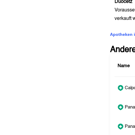
Duocetz
v
Vorausse
verkauft
Apotheken i
Ander
Name
Calpo
Pana
Panad