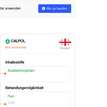
Wo zu kaufen
ittel anwenden
CALPOL
80%
konformität
Georgien
Inhaltsstoffe
Acetaminophen
-
Behandlungsmöglichkeit
Pain
Cold