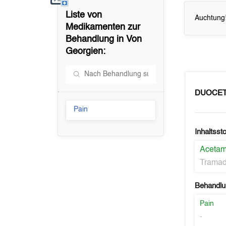
Liste von
Auchtung!
Medikamenten zur
Behandlung in
Von
Georgien
:
DUOCE
Pain
Inhaltssto
Aceta
Tramad
Behandlu
Pain
-