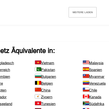
WEITERE LADEN
etz
Äquivalente in:
gladesch
Vietnam
Malaysia
rreich
Pakistan
Spanien
umbien
Bulgarien
Myanmar
ze
Belgien
Venezuela
pten
China
Chile
ador
Zypern
Kanada
seeland
Tunesien
Südafrika