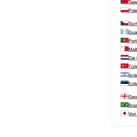
Tai
Pol
Tsc
Gua
Port
Mal
Die
Türk
Isra
Est
Geo
Bras
Von