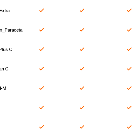
Extra
en_Paraceta
Plus C
an C
l-M