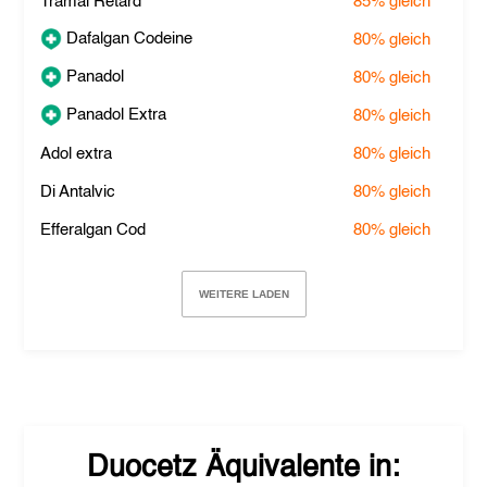
Tramal Retard
85%
gleich
Dafalgan Codeine
80%
gleich
Panadol
80%
gleich
Panadol Extra
80%
gleich
Adol extra
80%
gleich
Di Antalvic
80%
gleich
Efferalgan Cod
80%
gleich
WEITERE LADEN
Duocetz
Äquivalente in: