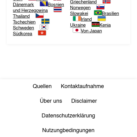
Griechenland
Dänemark
Bosnien
Norwegen
und Herzegowina
Slowakei
Brasilien
Thailand
Irland
Tschechien
Ukraine
Kenia
Schweden
Von Japan
Südkorea
Quellen
Kontaktaufnahme
Über uns
Disclaimer
Datenschutzerklärung
Nutzungbedingungen