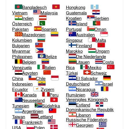
Bangladesch
Hongkong
Vietnam
Malaysia
Guatemala
Indien
Kroatien
Serbien
Österreich
Island
Pakistan
Spanien
Portugal
Oman
Mazedonien
Australien
Kolumbien
Singapur
Malta
Bulgarien
Finnland
Myanmar
Marokko
Ungarn
Philippinen
Belize
Die Niederlande
Belgien
Litauen
Costa
Venezuela
Italien
Rica
Mexiko
Ägypten
Türkei
Schweiz
China
Chile
El Salvador
Indonesien
Deutschland
Israel
Ecuador
Zypern
Nicaragua
Kanada
Peru
Rumänien
Vereinigtes Königreich
Neuseeland
Estland
Tunesien
Südafrika
Dominikanische Republik
Argentinien
Libanon
Taiwan
Lettland
Russische Föderation
Frankreich
Georgien
USA
Polen