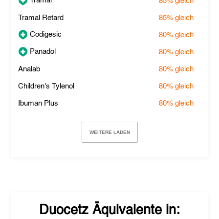
Tramal
85%
gleich
Tramal Retard
85%
gleich
Codigesic
80%
gleich
Panadol
80%
gleich
Analab
80%
gleich
Children's Tylenol
80%
gleich
Ibuman Plus
80%
gleich
WEITERE LADEN
Duocetz
Äquivalente in: