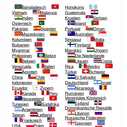
Bangladesch
Hongkong
Vietnam
Malaysia
Guatemala
Indien
Kroatien
Serbien
Österreich
Island
Pakistan
Spanien
Portugal
Oman
Mazedonien
Australien
Kolumbien
Singapur
Malta
Bulgarien
Finnland
Myanmar
Marokko
Ungarn
Philippinen
Belize
Die Niederlande
Belgien
Litauen
Costa
Venezuela
Italien
Rica
Mexiko
Ägypten
Türkei
Schweiz
China
Chile
El Salvador
Indonesien
Deutschland
Israel
Ecuador
Zypern
Nicaragua
Kanada
Peru
Rumänien
Vereinigtes Königreich
Neuseeland
Estland
Tunesien
Südafrika
Dominikanische Republik
Argentinien
Libanon
Taiwan
Lettland
Russische Föderation
Frankreich
Georgien
USA
Polen