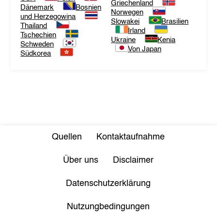
Griechenland
Dänemark
Bosnien
Norwegen
und Herzegowina
Slowakei
Brasilien
Thailand
Irland
Tschechien
Ukraine
Kenia
Schweden
Von Japan
Südkorea
Quellen
Kontaktaufnahme
Über uns
Disclaimer
Datenschutzerklärung
Nutzungbedingungen