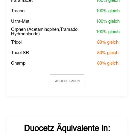
Paramacet
100%
gleich
Tracan
100%
gleich
Ultra-Met
100%
gleich
Orphen (Acetaminophen,Tramadol
100%
gleich
Hydrochloride)
Tridol
80%
gleich
Tridol SR
80%
gleich
Champ
80%
gleich
WEITERE LADEN
Duocetz
Äquivalente in: