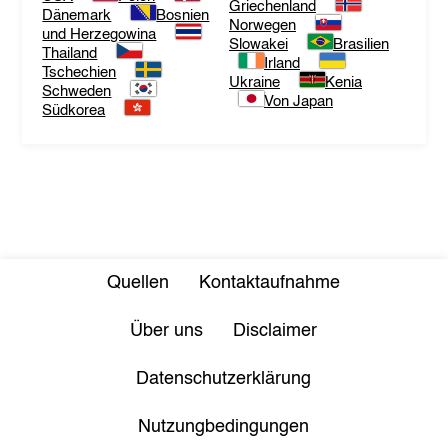
Griechenland
Dänemark
Bosnien
Norwegen
und Herzegowina
Slowakei
Brasilien
Thailand
Irland
Tschechien
Ukraine
Kenia
Schweden
Von Japan
Südkorea
Quellen
Kontaktaufnahme
Über uns
Disclaimer
Datenschutzerklärung
Nutzungbedingungen