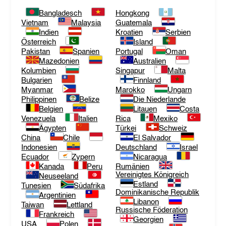
Bangladesch
Hongkong
Vietnam
Malaysia
Guatemala
Indien
Kroatien
Serbien
Österreich
Island
Pakistan
Spanien
Portugal
Oman
Mazedonien
Australien
Kolumbien
Singapur
Malta
Bulgarien
Finnland
Myanmar
Marokko
Ungarn
Philippinen
Belize
Die Niederlande
Belgien
Litauen
Costa
Venezuela
Italien
Rica
Mexiko
Ägypten
Türkei
Schweiz
China
Chile
El Salvador
Indonesien
Deutschland
Israel
Ecuador
Zypern
Nicaragua
Kanada
Peru
Rumänien
Vereinigtes Königreich
Neuseeland
Estland
Tunesien
Südafrika
Dominikanische Republik
Argentinien
Libanon
Taiwan
Lettland
Russische Föderation
Frankreich
Georgien
USA
Polen