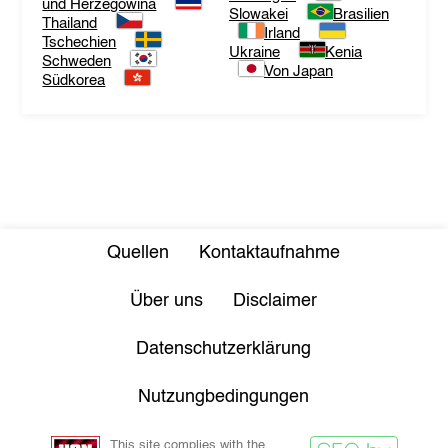
und Herzegowina
Slowakei
Brasilien
Thailand
Irland
Tschechien
Ukraine
Kenia
Schweden
Von Japan
Südkorea
Quellen
Kontaktaufnahme
Über uns
Disclaimer
Datenschutzerklärung
Nutzungbedingungen
This site complies with the