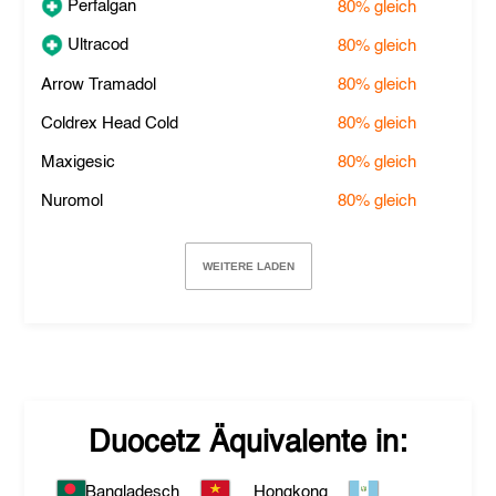
Perfalgan
80%
gleich
Ultracod
80%
gleich
Arrow Tramadol
80%
gleich
Coldrex Head Cold
80%
gleich
Maxigesic
80%
gleich
Nuromol
80%
gleich
WEITERE LADEN
Duocetz
Äquivalente in:
Bangladesch
Hongkong