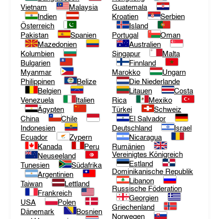
Vietnam
Malaysia
Guatemala
Indien
Kroatien
Serbien
Österreich
Island
Pakistan
Spanien
Portugal
Oman
Mazedonien
Australien
Kolumbien
Singapur
Malta
Bulgarien
Finnland
Myanmar
Marokko
Ungarn
Philippinen
Belize
Die Niederlande
Belgien
Litauen
Costa
Venezuela
Italien
Rica
Mexiko
Ägypten
Türkei
Schweiz
China
Chile
El Salvador
Indonesien
Deutschland
Israel
Ecuador
Zypern
Nicaragua
Kanada
Peru
Rumänien
Vereinigtes Königreich
Neuseeland
Estland
Tunesien
Südafrika
Dominikanische Republik
Argentinien
Libanon
Taiwan
Lettland
Russische Föderation
Frankreich
Georgien
USA
Polen
Griechenland
Dänemark
Bosnien
Norwegen