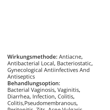
Wirkungsmethode:
Antiacne
,
Antibacterial Local
,
Bacteriostatic
,
Gynecological Antiinfectives And
Antiseptics
Behandlungsoption:
Bacterial Vaginosis
,
Vaginitis
,
Diarrhea
,
Infection
,
Colitis
,
Colitis,Pseudomembranous
,
Peritonitis
,
Zits
,
Acne Vulgaris