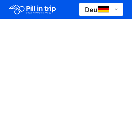
Deu
Drogen A-Z