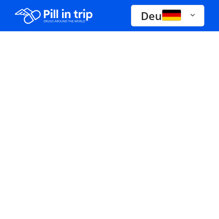
Deu
Drogen A-Z