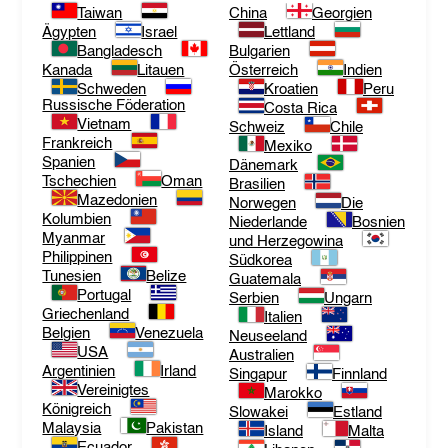
Taiwan
China
Georgien
Ägypten
Israel
Lettland
Bangladesch
Bulgarien
Kanada
Litauen
Österreich
Indien
Schweden
Kroatien
Peru
Russische Föderation
Costa Rica
Vietnam
Schweiz
Chile
Frankreich
Mexiko
Spanien
Dänemark
Tschechien
Oman
Brasilien
Mazedonien
Norwegen
Die
Kolumbien
Niederlande
Bosnien
Myanmar
und Herzegowina
Philippinen
Südkorea
Tunesien
Belize
Guatemala
Portugal
Serbien
Ungarn
Griechenland
Italien
Belgien
Venezuela
Neuseeland
USA
Australien
Argentinien
Irland
Singapur
Finnland
Vereinigtes
Marokko
Königreich
Slowakei
Estland
Malaysia
Pakistan
Island
Malta
Ecuador