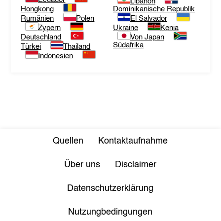
Libanon
Hongkong
Dominikanische Republik
Rumänien
Polen
El Salvador
Zypern
Ukraine
Kenia
Deutschland
Von Japan
Südafrika
Türkei
Thailand
Indonesien
Quellen
Kontaktaufnahme
Über uns
Disclaimer
Datenschutzerklärung
Nutzungbedingungen