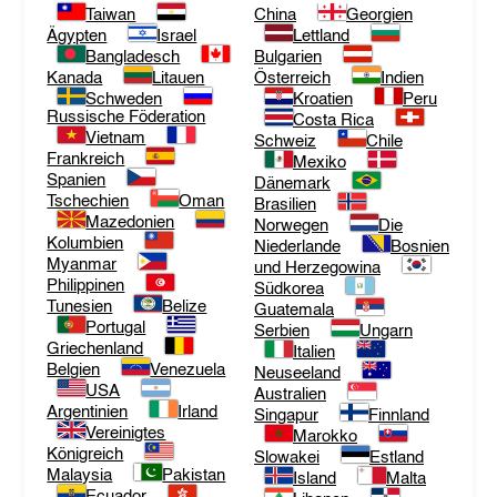
Taiwan
China
Georgien
Ägypten
Israel
Lettland
Bangladesch
Bulgarien
Kanada
Litauen
Österreich
Indien
Schweden
Kroatien
Peru
Russische Föderation
Costa Rica
Vietnam
Schweiz
Chile
Frankreich
Mexiko
Spanien
Dänemark
Tschechien
Oman
Brasilien
Mazedonien
Norwegen
Die
Kolumbien
Niederlande
Bosnien
Myanmar
und Herzegowina
Philippinen
Südkorea
Tunesien
Belize
Guatemala
Portugal
Serbien
Ungarn
Griechenland
Italien
Belgien
Venezuela
Neuseeland
USA
Australien
Argentinien
Irland
Singapur
Finnland
Vereinigtes
Marokko
Königreich
Slowakei
Estland
Malaysia
Pakistan
Island
Malta
Ecuador