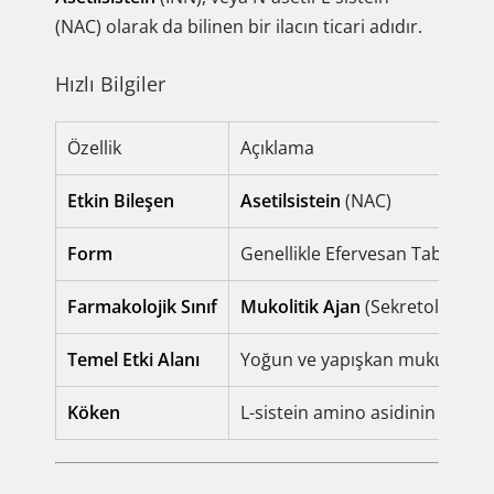
(NAC) olarak da bilinen bir ilacın ticari adıdır.
Hızlı Bilgiler
Özellik
Açıklama
Etkin Bileşen
Asetilsistein
(NAC)
Form
Genellikle Efervesan Tablet vey
Farmakolojik Sınıf
Mukolitik Ajan
(Sekretolitik)
Temel Etki Alanı
Yoğun ve yapışkan mukusun/ba
Köken
L-sistein amino asidinin sentet