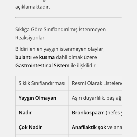
açıklamaktadır.
Sıklığa Göre Sınıflandırılmış İstenmeyen
Reaksiyonlar
Bildirilen en yaygın istenmeyen olaylar,
bulantı
ve
kusma
dahil olmak üzere
Gastrointestinal Sistem
ile ilişkilidir.
Sıklık Sınıflandırması
Resmi Olarak Listelenen İst
Yaygın Olmayan
Aşırı duyarlılık, baş ağrısı,
ku
Nadir
Bronkospazm
(nefes yolları
Çok Nadir
Anafilaktik şok
ve anafilakti