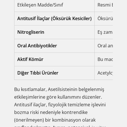
Etkileşen Madde/Sınıf
Resmi Etkileş
Antitusif İlaçlar (Öksürük Kesiciler)
Öksürük reflek
Nitrogliserin
Eş zamanlı ku
Oral Antibiyotikler
Oral antibiyo
Aktif Kömür
Bu maddenin as
Diğer Tıbbi Ürünler
Acetylcystein 
Bu kısıtlamalar, Asetilsisteinin belgelenmiş
etkileşimlerine göre kullanımını düzenler.
Antitusif ilaçlar, fizyolojik temizleme işlevini
bozma riski nedeniyle kontrendike
(önerilmeyen) bir kombinasyon olarak