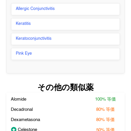
Allergic Conjunctivitis
Keratitis
Keratoconjunctivitis
Pink Eye
その他の類似薬
Alomide
100%
等価
Decadronal
80%
等価
Dexametasona
80%
等価
Celestone
50%
等価