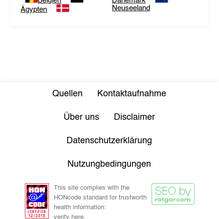
Belgien
Dänemark
Neuseeland
Ägypten
Quellen
Kontaktaufnahme
Über uns
Disclaimer
Datenschutzerklärung
Nutzungbedingungen
This site complies with the
HONcode standard for trustworth
health information:
verify here.