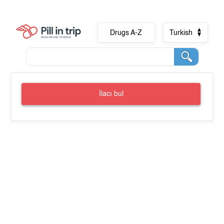
Drugs A-Z
Turkish
İlacı bul