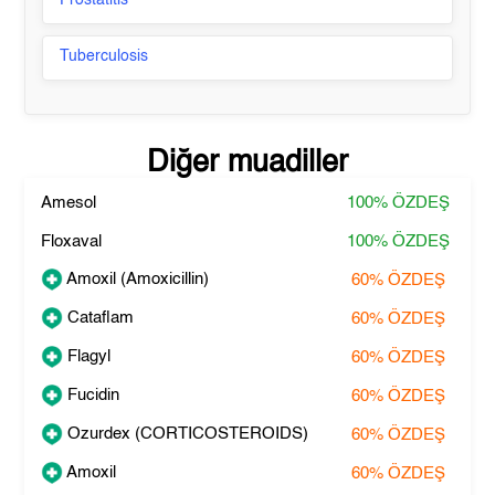
Prostatitis
Tuberculosis
Diğer muadiller
Amesol
100%
ÖZDEŞ
Floxaval
100%
ÖZDEŞ
Amoxil (Amoxicillin)
60%
ÖZDEŞ
Cataflam
60%
ÖZDEŞ
Flagyl
60%
ÖZDEŞ
Fucidin
60%
ÖZDEŞ
Ozurdex (CORTICOSTEROIDS)
60%
ÖZDEŞ
Amoxil
60%
ÖZDEŞ