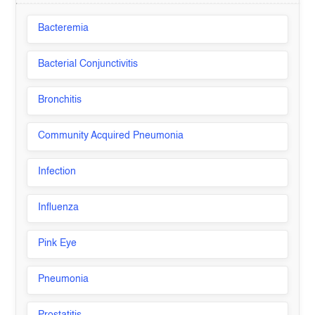
Bacteremia
Bacterial Conjunctivitis
Bronchitis
Community Acquired Pneumonia
Infection
Influenza
Pink Eye
Pneumonia