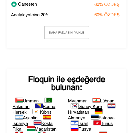
Canesten
60%
ÖZDEŞ
Acetylcysteine 20%
60%
ÖZDEŞ
DAHA FAZLASINI YÜKLE
Floquin
ile eşdeğerde
bulunan:
Umman
Myanmar
Lübnan
Pakistan
Bosna
Güney Kore
Hersek
Kıbrıs
Hırvatistan
Arjantin
Almanya
Estonya
İspanya
Kosta
İsrail
Tunus
Rika
Macaristan
Rusya