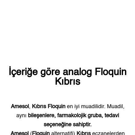
İçeriğe göre analog
Floquin
Kıbrıs
Amesol
,
Kıbrıs
Floquin
en iyi muadilidir. Muadil,
aynı
bileşenlere, farmakolojik gruba, tedavi
seçeneğine sahiptir.
Amesol
(
Floquin
alternatifi)
Kıbrıs
eczanelerden