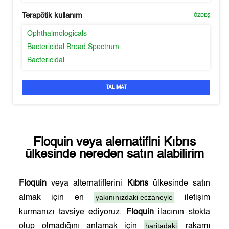
Terapötik kullanım
ÖZDEŞ
Ophthalmologicals
Bactericidal Broad Spectrum
Bactericidal
TALIMAT
Floquin
veya alernatifini
Kıbrıs
ülkesinde nereden satın alabilirim
Floquin
veya alternatiflerini
Kıbrıs
ülkesinde satın
yakınınızdaki eczaneyle
almak için en
iletişim
kurmanızı tavsiye ediyoruz.
Floquin
ilacının stokta
haritadaki
olup olmadığını anlamak için
rakamı