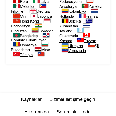
Peru
İtalya
Federasyonu
Meksika
Avusturya
Portekiz
Filipinler
Georgia
Kolombiya
Çin
Japonya
Hollanda
Fransa
Hong Kong
Belçika
Endonezya
Yunanistan
Hindistan
Ekvador
Tayland
Bangladeş
Guatemala
Dominik Cumhuriyeti
Kanada
Tayvan
Romanya
Ukrayna
Şili
Bulgaristan
Mısır
Venezuela
Türkiye
Kaynaklar
Bizimle iletişime geçin
Hakkımızda
Sorumluluk reddi