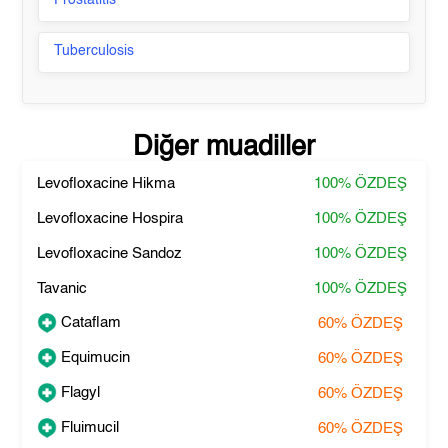
Prostatitis
Tuberculosis
Diğer muadiller
Levofloxacine Hikma
100%
ÖZDEŞ
Levofloxacine Hospira
100%
ÖZDEŞ
Levofloxacine Sandoz
100%
ÖZDEŞ
Tavanic
100%
ÖZDEŞ
Cataflam
60%
ÖZDEŞ
Equimucin
60%
ÖZDEŞ
Flagyl
60%
ÖZDEŞ
Fluimucil
60%
ÖZDEŞ