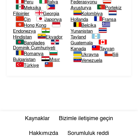
Peru
İtalya
Federasyonu
Meksika
Avusturya
Portekiz
Filipinler
Georgia
Kolombiya
Çin
Japonya
Hollanda
Fransa
Hong Kong
Belçika
Endonezya
Yunanistan
Hindistan
Ekvador
Tayland
Bangladeş
Guatemala
Dominik Cumhuriyeti
Kanada
Tayvan
Romanya
Ukrayna
Şili
Bulgaristan
Mısır
Venezuela
Türkiye
Kaynaklar
Bizimle iletişime geçin
Hakkımızda
Sorumluluk reddi