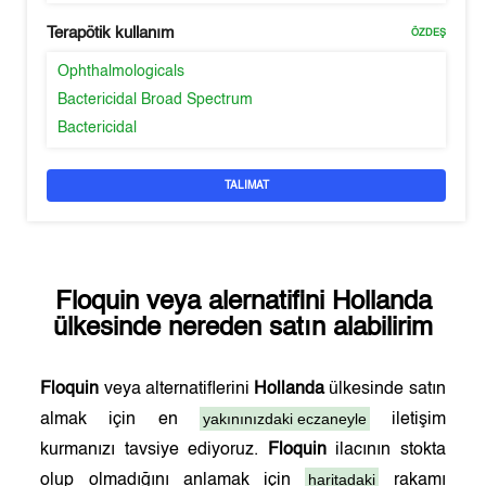
Terapötik kullanım
ÖZDEŞ
Ophthalmologicals
Bactericidal Broad Spectrum
Bactericidal
TALIMAT
Floquin
veya alernatifini
Hollanda
ülkesinde nereden satın alabilirim
Floquin
veya alternatiflerini
Hollanda
ülkesinde satın
yakınınızdaki eczaneyle
almak için en
iletişim
kurmanızı tavsiye ediyoruz.
Floquin
ilacının stokta
haritadaki
olup olmadığını anlamak için
rakamı