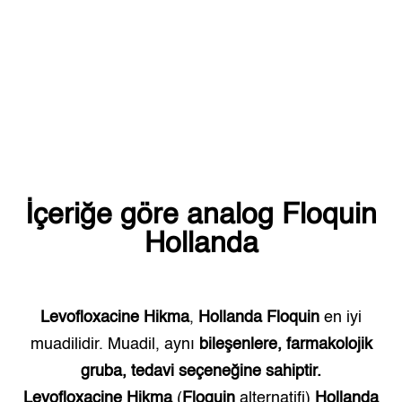
İçeriğe göre analog
Floquin
Hollanda
Levofloxacine Hikma
,
Hollanda
Floquin
en iyi
muadilidir. Muadil, aynı
bileşenlere, farmakolojik
gruba, tedavi seçeneğine sahiptir.
Levofloxacine Hikma
(
Floquin
alternatifi)
Hollanda