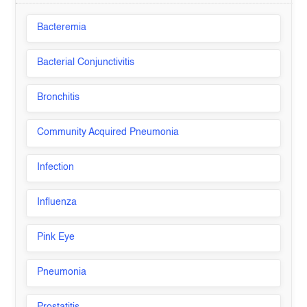
Bacteremia
Bacterial Conjunctivitis
Bronchitis
Community Acquired Pneumonia
Infection
Influenza
Pink Eye
Pneumonia