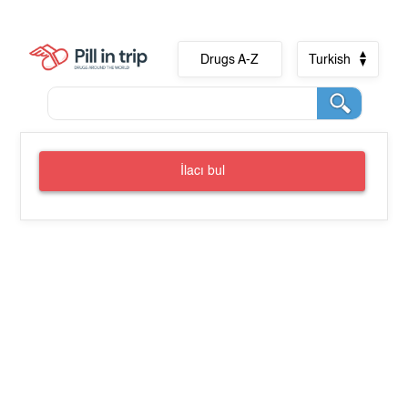
Drugs A-Z
Turkish
İlacı bul