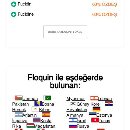
Fucidin
60%
ÖZDEŞ
Fucidine
60%
ÖZDEŞ
DAHA FAZLASINI YÜKLE
Floquin
ile eşdeğerde
bulunan:
Umman
Myanmar
Lübnan
Pakistan
Bosna
Güney Kore
Hersek
Kıbrıs
Hırvatistan
Arjantin
Almanya
Estonya
İspanya
Kosta
İsrail
Tunus
Rika
Macaristan
Rusya