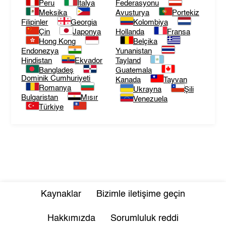
Peru
İtalya
Federasyonu
Meksika
Avusturya
Portekiz
Filipinler
Georgia
Kolombiya
Çin
Japonya
Hollanda
Fransa
Hong Kong
Belçika
Endonezya
Yunanistan
Hindistan
Ekvador
Tayland
Bangladeş
Guatemala
Dominik Cumhuriyeti
Kanada
Tayvan
Romanya
Ukrayna
Şili
Bulgaristan
Mısır
Venezuela
Türkiye
Kaynaklar
Bizimle iletişime geçin
Hakkımızda
Sorumluluk reddi