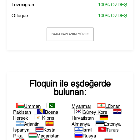
Levoxigram
100%
ÖZDEŞ
Oftaquix
100%
ÖZDEŞ
DAHA FAZLASINI YÜKLE
Floquin
ile eşdeğerde
bulunan:
Umman
Myanmar
Lübnan
Pakistan
Bosna
Güney Kore
Hersek
Kıbrıs
Hırvatistan
Arjantin
Almanya
Estonya
İspanya
Kosta
İsrail
Tunus
Rika
Macaristan
Rusya