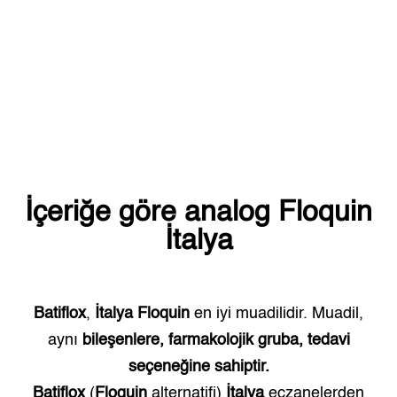
İçeriğe göre analog
Floquin
İtalya
Batiflox
,
İtalya
Floquin
en iyi muadilidir. Muadil,
aynı
bileşenlere, farmakolojik gruba, tedavi
seçeneğine sahiptir.
Batiflox
(
Floquin
alternatifi)
İtalya
eczanelerden