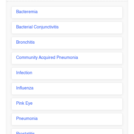
Bacteremia
Bacterial Conjunctivitis
Bronchitis
Community Acquired Pneumonia
Infection
Influenza
Pink Eye
Pneumonia