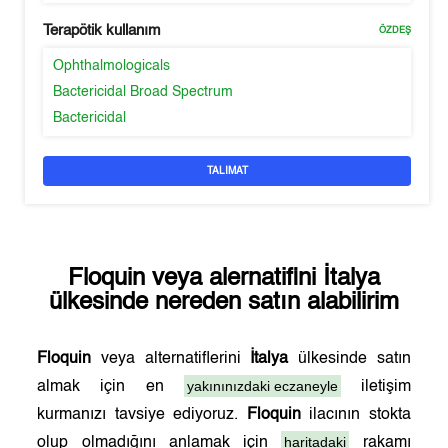
Terapötik kullanım
ÖZDEŞ
Ophthalmologicals
Bactericidal Broad Spectrum
Bactericidal
TALIMAT
Floquin
veya alernatifini
İtalya
ülkesinde nereden satın alabilirim
Floquin
veya alternatiflerini
İtalya
ülkesinde satın
yakınınızdaki eczaneyle
almak için en
iletişim
kurmanızı tavsiye ediyoruz.
Floquin
ilacının stokta
haritadaki
olup olmadığını anlamak için
rakamı