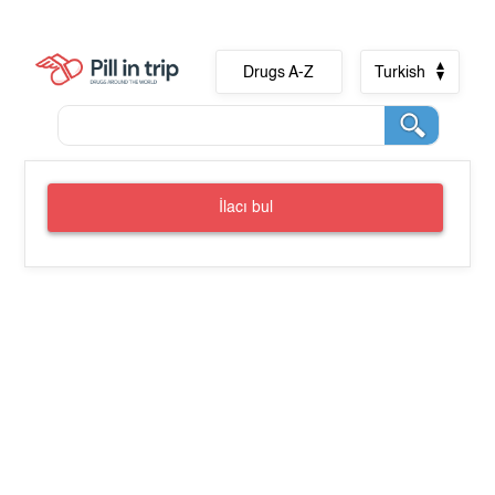
Drugs A-Z
Turkish
İlacı bul