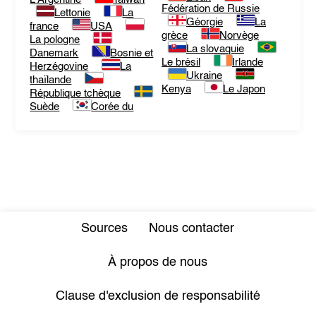
Fédération de Russie
Lettonie
La
Géorgie
La
france
USA
grèce
Norvège
La pologne
La slovaquie
Danemark
Bosnie et
Le brésil
Irlande
Herzégovine
La
Ukraine
thaïlande
Kenya
Le Japon
République tchèque
Suède
Corée du
Sources
Nous contacter
À propos de nous
Clause d'exclusion de responsabilité