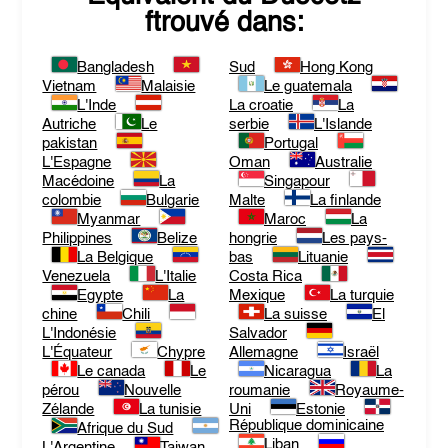
ftrouvé dans:
Bangladesh
Sud
Hong Kong
Vietnam
Malaisie
Le guatemala
L'Inde
La croatie
La
Autriche
Le
serbie
L'Islande
pakistan
Portugal
L'Espagne
Oman
Australie
Macédoine
La
Singapour
colombie
Bulgarie
Malte
La finlande
Myanmar
Maroc
La
Philippines
Belize
hongrie
Les pays-
La Belgique
bas
Lituanie
Venezuela
L'Italie
Costa Rica
Egypte
La
Mexique
La turquie
chine
Chili
La suisse
El
L'Indonésie
Salvador
L'Équateur
Chypre
Allemagne
Israël
Le canada
Le
Nicaragua
La
pérou
Nouvelle
roumanie
Royaume-
Zélande
La tunisie
Uni
Estonie
République dominicaine
Afrique du Sud
Liban
L'Argentine
Taiwan