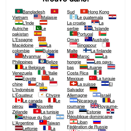
Bangladesh
Sud
Hong Kong
Vietnam
Malaisie
Le guatemala
L'Inde
La croatie
La
Autriche
Le
serbie
L'Islande
pakistan
Portugal
L'Espagne
Oman
Australie
Macédoine
La
Singapour
colombie
Bulgarie
Malte
La finlande
Myanmar
Maroc
La
Philippines
Belize
hongrie
Les pays-
La Belgique
bas
Lituanie
Venezuela
L'Italie
Costa Rica
Egypte
La
Mexique
La turquie
chine
Chili
La suisse
El
L'Indonésie
Salvador
L'Équateur
Chypre
Allemagne
Israël
Le canada
Le
Nicaragua
La
pérou
Nouvelle
roumanie
Royaume-
Zélande
La tunisie
Uni
Estonie
République dominicaine
Afrique du Sud
Liban
L'Argentine
Taiwan
Fédération de Russie
Lettonie
La