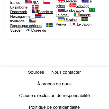
Géorgie
La
france
USA
grèce
Norvège
La pologne
La slovaquie
Danemark
Bosnie et
Le brésil
Irlande
Herzégovine
La
Ukraine
thaïlande
Kenya
Le Japon
République tchèque
Suède
Corée du
Sources
Nous contacter
À propos de nous
Clause d'exclusion de responsabilité
Politique de confidentialité