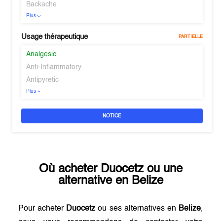
Backache
Plus
Usage thérapeutique
PARTIELLE
Analgesic
Anti-Inflammatory
Antipyretic
Plus
NOTICE
Où acheter
Duocetz
ou une
alternative en
Belize
Pour acheter
Duocetz
ou ses alternatives en
Belize
,