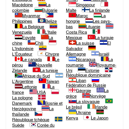
Macédoine
La
Singapour
colombie
Bulgarie
Malte
La finlande
Myanmar
Maroc
La
Philippines
Belize
hongrie
Les pays-
La Belgique
bas
Lituanie
Venezuela
L'Italie
Costa Rica
Egypte
La
Mexique
La turquie
chine
Chili
La suisse
El
L'Indonésie
Salvador
L'Équateur
Chypre
Allemagne
Israël
Le canada
Le
Nicaragua
La
pérou
Nouvelle
roumanie
Royaume-
Zélande
La tunisie
Uni
Estonie
République dominicaine
Afrique du Sud
Liban
L'Argentine
Taiwan
Fédération de Russie
Lettonie
La
Géorgie
La
france
USA
grèce
Norvège
La pologne
La slovaquie
Danemark
Bosnie et
Le brésil
Irlande
Herzégovine
La
Ukraine
thaïlande
Kenya
Le Japon
République tchèque
Suède
Corée du