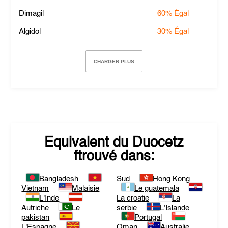
Dimagil
60%
Égal
Algidol
30%
Égal
CHARGER PLUS
Equivalent du
Duocetz
ftrouvé dans:
Bangladesh
Sud
Hong Kong
Vietnam
Malaisie
Le guatemala
L'Inde
La croatie
La
Autriche
Le
serbie
L'Islande
pakistan
Portugal
L'Espagne
Oman
Australie