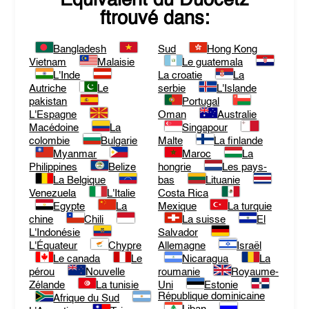
Equivalent du
Duocetz
ftrouvé dans:
Bangladesh
Sud
Hong Kong
Vietnam
Malaisie
Le guatemala
L'Inde
La croatie
La
Autriche
Le
serbie
L'Islande
pakistan
Portugal
L'Espagne
Oman
Australie
Macédoine
La
Singapour
colombie
Bulgarie
Malte
La finlande
Myanmar
Maroc
La
Philippines
Belize
hongrie
Les pays-
La Belgique
bas
Lituanie
Venezuela
L'Italie
Costa Rica
Egypte
La
Mexique
La turquie
chine
Chili
La suisse
El
L'Indonésie
Salvador
L'Équateur
Chypre
Allemagne
Israël
Le canada
Le
Nicaragua
La
pérou
Nouvelle
roumanie
Royaume-
Zélande
La tunisie
Uni
Estonie
République dominicaine
Afrique du Sud