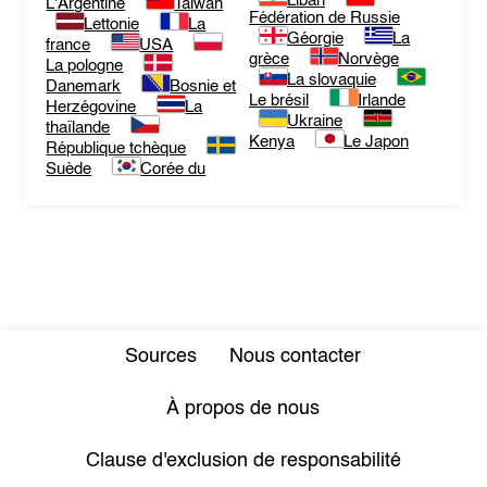
Liban
L'Argentine
Taiwan
Fédération de Russie
Lettonie
La
Géorgie
La
france
USA
grèce
Norvège
La pologne
La slovaquie
Danemark
Bosnie et
Le brésil
Irlande
Herzégovine
La
Ukraine
thaïlande
Kenya
Le Japon
République tchèque
Suède
Corée du
Sources
Nous contacter
À propos de nous
Clause d'exclusion de responsabilité