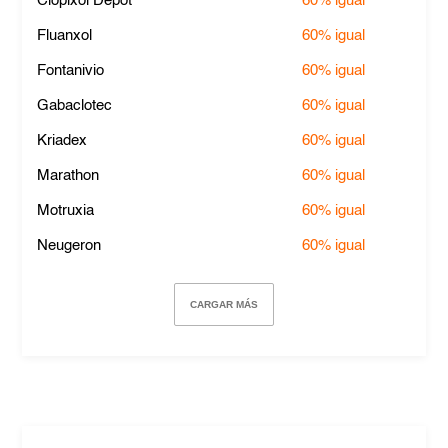
Clopixol Depot
60%
igual
Fluanxol
60%
igual
Fontanivio
60%
igual
Gabaclotec
60%
igual
Kriadex
60%
igual
Marathon
60%
igual
Motruxia
60%
igual
Neugeron
60%
igual
CARGAR MÁS