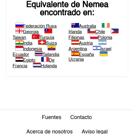
Equivalente de
Nemea
encontrado en:
Federación Rusa
Australia
Georgia
Irlanda
Chile
Taiwan
Turquía
Filipinas
Polonia
India
Suiza
Austria
Indonesia
Argentina
Israel
Ecuador
Tailandia
España
Ucrania
Egipto
De
Francia
Holanda
Fuentes
Contacto
Acerca de nosotros
Aviso legal