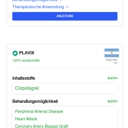
Therapeutische Anwendung
ANLEITUNG
PLAVIX
Argentini
100%
konformität
en
Inhaltsstoffe
GLEICH
Clopidogrel
Behandlungsmöglichkeit
GLEICH
Peripheral Arterial Disease
Heart Attack
Coronary Artery Bypass Graft