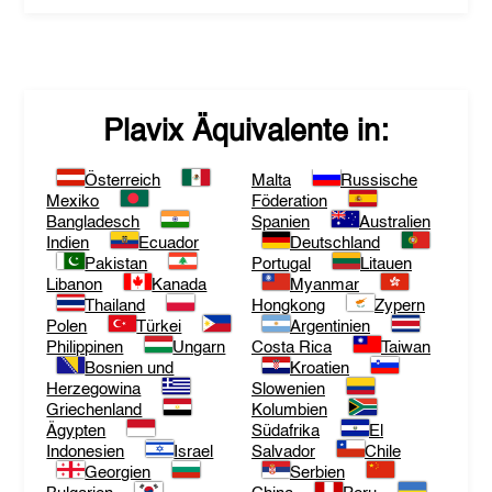
Plavix
Äquivalente in:
Österreich
Malta
Russische
Mexiko
Föderation
Bangladesch
Spanien
Australien
Indien
Ecuador
Deutschland
Pakistan
Portugal
Litauen
Libanon
Kanada
Myanmar
Thailand
Hongkong
Zypern
Polen
Türkei
Argentinien
Philippinen
Ungarn
Costa Rica
Taiwan
Bosnien und
Kroatien
Herzegowina
Slowenien
Griechenland
Kolumbien
Ägypten
Südafrika
El
Indonesien
Israel
Salvador
Chile
Georgien
Serbien