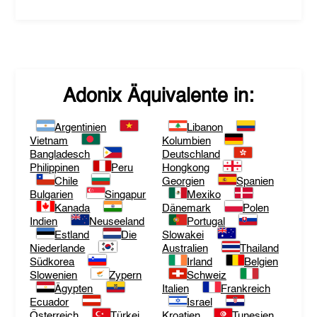
Adonix
Äquivalente in:
Argentinien
Libanon
Vietnam
Kolumbien
Bangladesch
Deutschland
Philippinen
Peru
Hongkong
Chile
Georgien
Spanien
Bulgarien
Singapur
Mexiko
Kanada
Dänemark
Polen
Indien
Neuseeland
Portugal
Estland
Die
Slowakei
Niederlande
Australien
Thailand
Südkorea
Irland
Belgien
Slowenien
Zypern
Schweiz
Ägypten
Italien
Frankreich
Ecuador
Israel
Österreich
Türkei
Kroatien
Tunesien