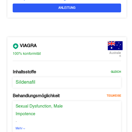
ANLEITUNG
VIAGRA
Australie
100%
konformität
n
Inhaltsstoffe
GLEICH
Sildenafil
Behandlungsmöglichkeit
TEILWEISE
Sexual Dysfunction, Male
Impotence
-
Mehr