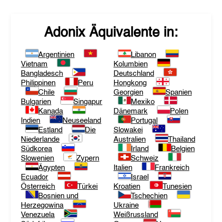
Adonix
Äquivalente in:
Argentinien
Libanon
Vietnam
Kolumbien
Bangladesch
Deutschland
Philippinen
Peru
Hongkong
Chile
Georgien
Spanien
Bulgarien
Singapur
Mexiko
Kanada
Dänemark
Polen
Indien
Neuseeland
Portugal
Estland
Die
Slowakei
Niederlande
Australien
Thailand
Südkorea
Irland
Belgien
Slowenien
Zypern
Schweiz
Ägypten
Italien
Frankreich
Ecuador
Israel
Österreich
Türkei
Kroatien
Tunesien
Bosnien und
Tschechien
Herzegowina
Ukraine
Venezuela
Weißrussland