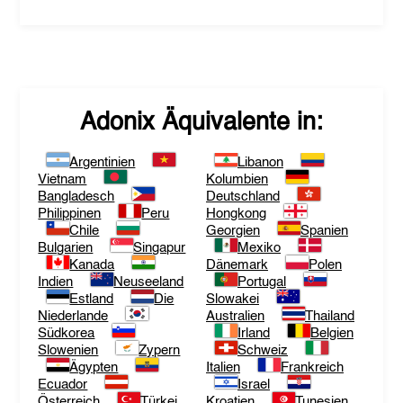
Adonix
Äquivalente in:
Argentinien
Libanon
Vietnam
Kolumbien
Bangladesch
Deutschland
Philippinen
Peru
Hongkong
Chile
Georgien
Spanien
Bulgarien
Singapur
Mexiko
Kanada
Dänemark
Polen
Indien
Neuseeland
Portugal
Estland
Die
Slowakei
Niederlande
Australien
Thailand
Südkorea
Irland
Belgien
Slowenien
Zypern
Schweiz
Ägypten
Italien
Frankreich
Ecuador
Israel
Österreich
Türkei
Kroatien
Tunesien