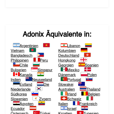
Adonix
Äquivalente in:
Argentinien
Libanon
Vietnam
Kolumbien
Bangladesch
Deutschland
Philippinen
Peru
Hongkong
Chile
Georgien
Spanien
Bulgarien
Singapur
Mexiko
Kanada
Dänemark
Polen
Indien
Neuseeland
Portugal
Estland
Die
Slowakei
Niederlande
Australien
Thailand
Südkorea
Irland
Belgien
Slowenien
Zypern
Schweiz
Ägypten
Italien
Frankreich
Ecuador
Israel
Österreich
Türkei
Kroatien
Tunesien