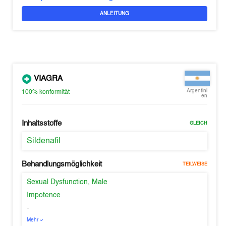
ANLEITUNG
VIAGRA
Argentini
100%
konformität
en
Inhaltsstoffe
GLEICH
Sildenafil
Behandlungsmöglichkeit
TEILWEISE
Sexual Dysfunction, Male
Impotence
-
Mehr