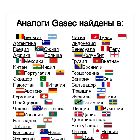
Аналоги
Gasec
найдены в:
Бельгия
Литва
Тунис
Аргентина
Индонезия
Греция
Южная
Венесуэла
Перу
Африка
Польша
Колумбия
Мексика
Грузия
Вьетнам
Китай
Индия
Босния и
Португалия
Герцеговина
Эквадор
Венгрия
Эль
Пакистан
Италия
Сальвадор
Австрия
Франция
Германия
Израиль
Чили
Швейцария
Танзания
Чехия
Австралия
Швеция
Румыния
Испания
Дания
Доминиканская
Бангладеш
Республика
Лебанон
Латвия
Япония
Болгария
Новая
Оман
Зеландия
Россия