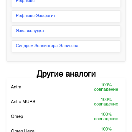
Рефлюкс
Рефлюкс-Эзофагит
Язва желудка
Синдром Золлингера-Эллисона
Другие аналоги
100%
Antra
совпадение
100%
Antra MUPS
совпадение
100%
Omep
совпадение
100%
Omep Hexal