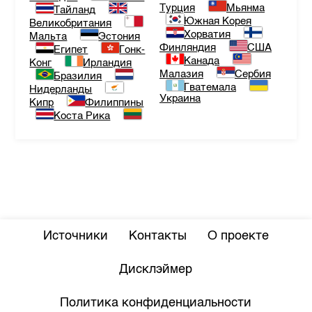
Турция
Мьянма
Тайланд
Южная Корея
Великобритания
Хорватия
Мальта
Эстония
Финляндия
США
Египет
Гонк-
Канада
Конг
Ирландия
Малазия
Сербия
Бразилия
Гватемала
Нидерланды
Украина
Кипр
Филиппины
Коста Рика
Источники
Контакты
О проекте
Дисклэймер
Политика конфиденциальности