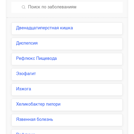
Двенадцатиперстная кишка
Диспепсия
Рефлюкс Пищевода
Эзофагит
Изжога
Хеликобактер пилори
Язвенная болезнь