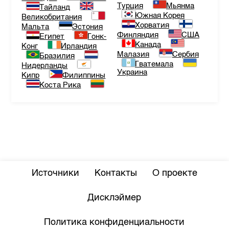
Турция
Мьянма
Тайланд
Южная Корея
Великобритания
Хорватия
Мальта
Эстония
Финляндия
США
Египет
Гонк-
Канада
Конг
Ирландия
Малазия
Сербия
Бразилия
Гватемала
Нидерланды
Украина
Кипр
Филиппины
Коста Рика
Источники
Контакты
О проекте
Дисклэймер
Политика конфиденциальности