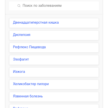
Двенадцатиперстная кишка
Диспепсия
Рефлюкс Пищевода
Эзофагит
Изжога
Хеликобактер пилори
Язвенная болезнь