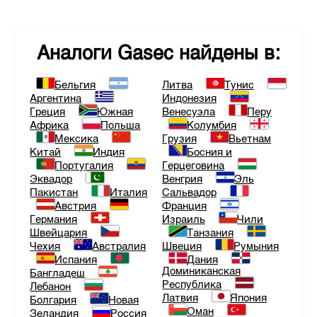
Аналоги
Gasec
найдены в:
Бельгия
Литва
Тунис
Аргентина
Индонезия
Греция
Южная
Венесуэла
Перу
Африка
Польша
Колумбия
Мексика
Грузия
Вьетнам
Китай
Индия
Босния и
Португалия
Герцеговина
Эквадор
Венгрия
Эль
Пакистан
Италия
Сальвадор
Австрия
Франция
Германия
Израиль
Чили
Швейцария
Танзания
Чехия
Австралия
Швеция
Румыния
Испания
Дания
Доминиканская
Бангладеш
Республика
Лебанон
Латвия
Япония
Болгария
Новая
Оман
Зеландия
Россия