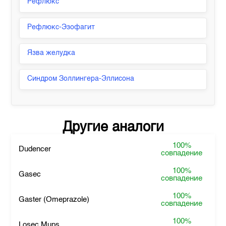
Рефлюкс
Рефлюкс-Эзофагит
Язва желудка
Синдром Золлингера-Эллисона
Другие аналоги
100%
Dudencer
совпадение
100%
Gasec
совпадение
100%
Gaster (Omeprazole)
совпадение
100%
Losec Mups